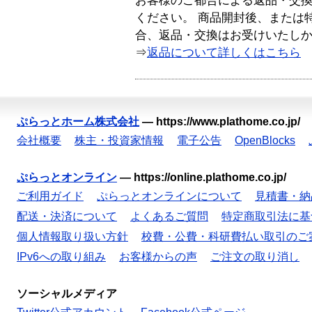
お客様のご都合による返品・交
ください。 商品開封後、または
合、返品・交換はお受けいたし
⇒
返品について詳しくはこちら
ぷらっとホーム株式会社
—
https://www.plathome.co.jp/
会社概要
株主・投資家情報
電子公告
OpenBlocks
ぷらっとオンライン
—
https://online.plathome.co.jp/
ご利用ガイド
ぷらっとオンラインについて
見積書・納
配送・決済について
よくあるご質問
特定商取引法に基
個人情報取り扱い方針
校費・公費・科研費払い取引のご
IPv6への取り組み
お客様からの声
ご注文の取り消し
ソーシャルメディア