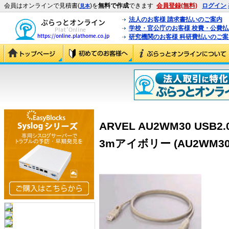
会員はオンラインで見積書(
)を
無料で作成
できます
会員登録(無料)
ログイン
見本
法人のお客様 請求書払いのご案内
学校・官公庁のお客様 校費・公費
研究機関のお客様 科研費払いのご案
ARVEL AU2WM30 US
3mアイボリー (AU2WM30