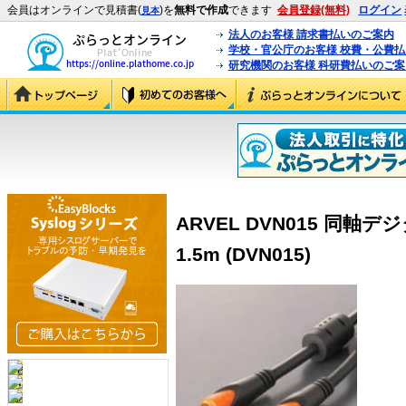
会員はオンラインで見積書(
)を
無料で作成
できます
会員登録(無料)
ログイン
見本
法人のお客様 請求書払いのご案内
学校・官公庁のお客様 校費・公費
研究機関のお客様 科研費払いのご案
ARVEL DVN015 同軸
1.5m (DVN015)