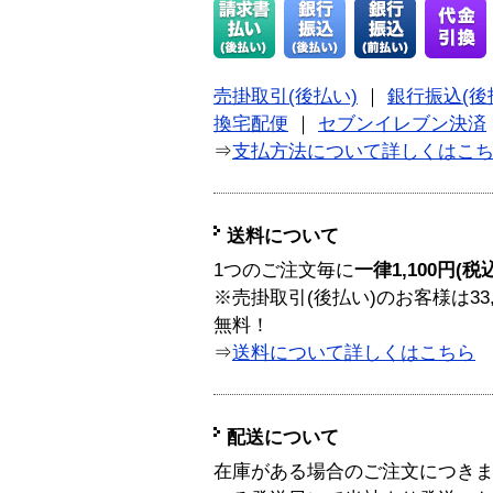
売掛取引(後払い)
｜
銀行振込(後
換宅配便
｜
セブンイレブン決済
⇒
支払方法について詳しくはこ
送料について
1つのご注文毎に
一律1,100円(税
※売掛取引(後払い)のお客様は33
無料！
⇒
送料について詳しくはこちら
配送について
在庫がある場合のご注文につき