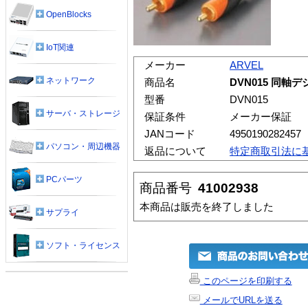
OpenBlocks
IoT関連
メーカー
ARVEL
ネットワーク
商品名
DVN015 同軸デ
型番
DVN015
サーバ・ストレージ
保証条件
メーカー保証
JANコード
4950190282457
パソコン・周辺機器
返品について
特定商取引法に
PCパーツ
商品番号
41002938
本商品は販売を終了しました
サプライ
ソフト・ライセンス
このページを印刷する
メールでURLを送る