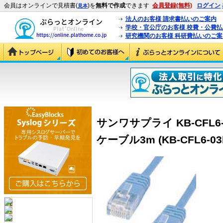
会員はオンラインで見積書(
)を
無料で作成
できます
会員登録(無料)
ログイン
見本
法人のお客様 請求書払いのご案内
学校・官公庁のお客様 校費・公費
研究機関のお客様 科研費払いのご案
サンワサプライ KB-CFL6
ケーブル3m (KB-CFL6-03