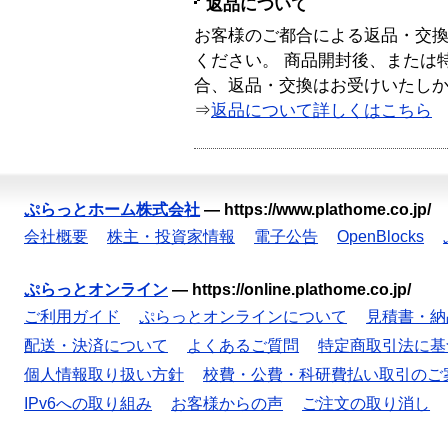
返品について
お客様のご都合による返品・交
ください。 商品開封後、または
合、返品・交換はお受けいたし
⇒
返品について詳しくはこちら
ぷらっとホーム株式会社
—
https://www.plathome.co.jp/
会社概要
株主・投資家情報
電子公告
OpenBlocks
ぷらっとオンライン
—
https://online.plathome.co.jp/
ご利用ガイド
ぷらっとオンラインについて
見積書・納
配送・決済について
よくあるご質問
特定商取引法に基
個人情報取り扱い方針
校費・公費・科研費払い取引のご
IPv6への取り組み
お客様からの声
ご注文の取り消し