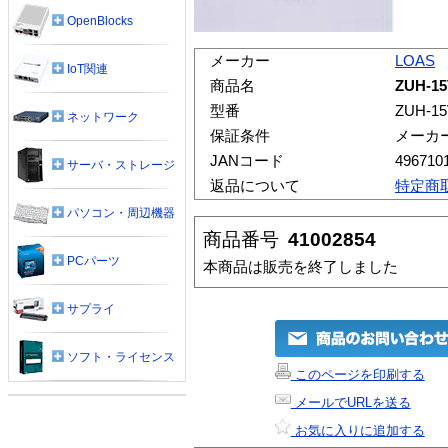
OpenBlocks
メーカー
LOAS
IoT関連
商品名
ZUH-1
型番
ZUH-1
ネットワーク
保証条件
メーカ
JANコード
496710
サーバ・ストレージ
返品について
特定商
パソコン・周辺機器
商品番号
41002854
PCパーツ
本商品は販売を終了しました
サプライ
ソフト・ライセンス
このページを印刷する
メールでURLを送る
お気に入りに追加する