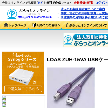
会員はオンラインで見積書(
)を
無料で作成
できます
会員登録(無料)
ログイン
見本
法人のお客様 請求書払いのご案内
学校・官公庁のお客様 校費・公費
研究機関のお客様 科研費払いのご案
LOAS ZUH-15VA USBケー