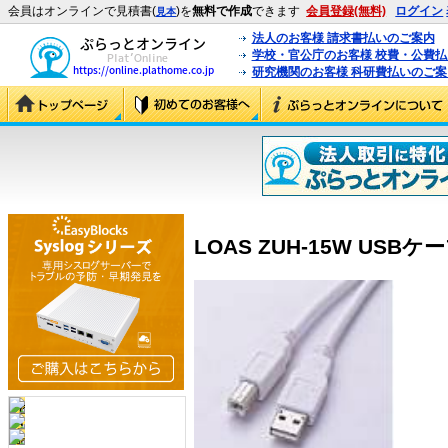
会員はオンラインで見積書(
)を
無料で作成
できます
会員登録(無料)
ログイン
見本
法人のお客様 請求書払いのご案内
学校・官公庁のお客様 校費・公費
研究機関のお客様 科研費払いのご案
LOAS ZUH-15W USBケー