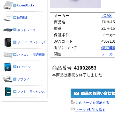
OpenBlocks
メーカー
LOAS
IoT関連
商品名
ZUH-
型番
ZUH-1
ネットワーク
保証条件
メーカ
JANコード
496710
サーバ・ストレージ
返品について
特定商
関連
メーカ
パソコン・周辺機器
商品番号
41002853
PCパーツ
本商品は販売を終了しました
サプライ
ソフト・ライセンス
このページを印刷する
メールでURLを送る