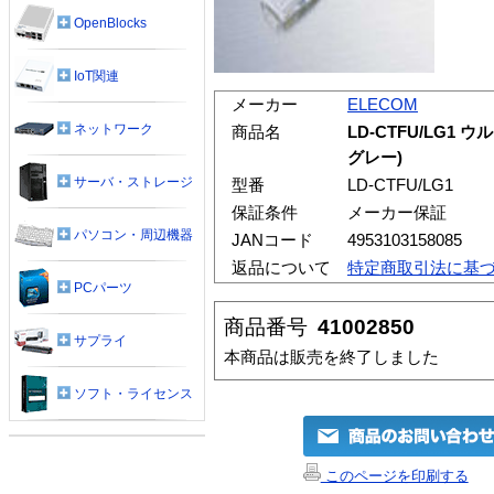
OpenBlocks
IoT関連
メーカー
ELECOM
ネットワーク
商品名
LD-CTFU/LG1
グレー)
サーバ・ストレージ
型番
LD-CTFU/LG1
保証条件
メーカー保証
パソコン・周辺機器
JANコード
4953103158085
返品について
特定商取引法に基
PCパーツ
商品番号
41002850
サプライ
本商品は販売を終了しました
ソフト・ライセンス
このページを印刷する