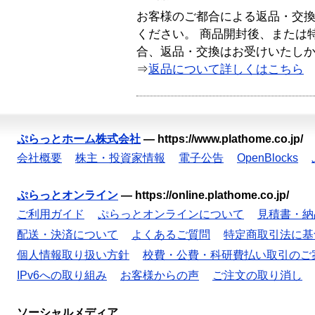
お客様のご都合による返品・交
ください。 商品開封後、または
合、返品・交換はお受けいたし
⇒
返品について詳しくはこちら
ぷらっとホーム株式会社
—
https://www.plathome.co.jp/
会社概要
株主・投資家情報
電子公告
OpenBlocks
ぷらっとオンライン
—
https://online.plathome.co.jp/
ご利用ガイド
ぷらっとオンラインについて
見積書・納
配送・決済について
よくあるご質問
特定商取引法に基
個人情報取り扱い方針
校費・公費・科研費払い取引のご
IPv6への取り組み
お客様からの声
ご注文の取り消し
ソーシャルメディア