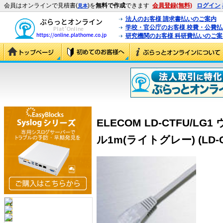
会員はオンラインで見積書(
)を
無料で作成
できます
会員登録(無料)
ログイン
見本
法人のお客様 請求書払いのご案内
学校・官公庁のお客様 校費・公費
研究機関のお客様 科研費払いのご案
ELECOM LD-CTFU/
ル1m(ライトグレー) (LD-C