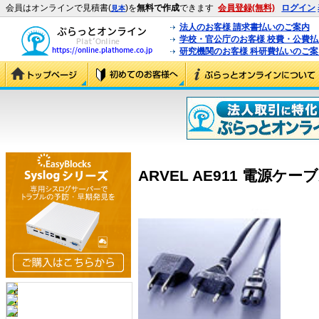
会員はオンラインで見積書(
)を
無料で作成
できます
会員登録(無料)
ログイン
見本
法人のお客様 請求書払いのご案内
学校・官公庁のお客様 校費・公費
研究機関のお客様 科研費払いのご案
ARVEL AE911 電源ケーブル