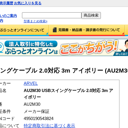
表示履歴
お気に入りを見る
払いのご案内
内
型番まとめ検索»
スイングケーブル 2.0対応 3m アイボリー (AU2M3
ーカー
ARVEL
品名
AU2M30 USBスイングケーブル 2.0対応 3m ア
イボリー
番
AU2M30
証条件
メーカー保証
ANコード
4950190543824
品について
特定商取引法に基づく表示