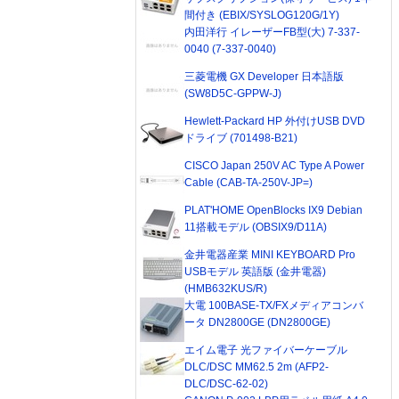
間付き (EBIX/SYSLOG120G/1Y)
内田洋行 イレーザーFB型(大) 7-337-
0040 (7-337-0040)
三菱電機 GX Developer 日本語版
(SW8D5C-GPPW-J)
Hewlett-Packard HP 外付けUSB DVD
ドライブ (701498-B21)
CISCO Japan 250V AC Type A Power
Cable (CAB-TA-250V-JP=)
PLAT'HOME OpenBlocks IX9 Debian
11搭載モデル (OBSIX9/D11A)
金井電器産業 MINI KEYBOARD Pro
USBモデル 英語版 (金井電器)
(HMB632KUS/R)
大電 100BASE-TX/FXメディアコンバ
ータ DN2800GE (DN2800GE)
エイム電子 光ファイバーケーブル
DLC/DSC MM62.5 2m (AFP2-
DLC/DSC-62-02)