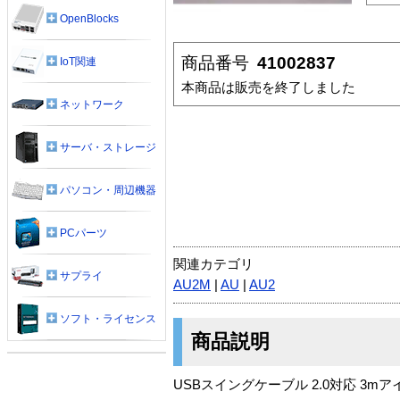
OpenBlocks
商品番号
41002837
IoT関連
本商品は販売を終了しました
ネットワーク
サーバ・ストレージ
パソコン・周辺機器
PCパーツ
関連カテゴリ
サプライ
AU2M
|
AU
|
AU2
ソフト・ライセンス
商品説明
USBスイングケーブル 2.0対応 3m