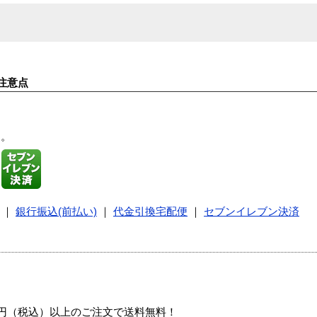
注意点
す。
｜
銀行振込(前払い)
｜
代金引換宅配便
｜
セブンイレブン決済
00円（税込）以上のご注文で送料無料！