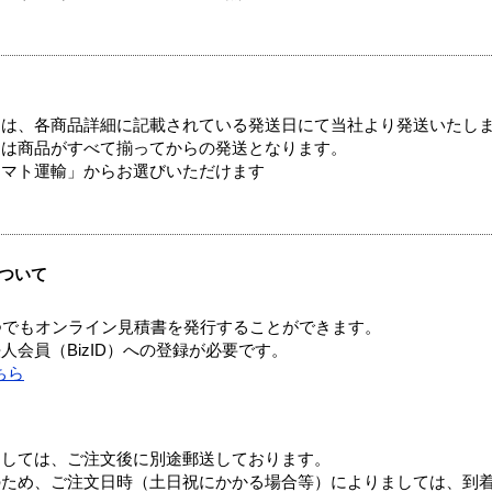
ては、各商品詳細に記載されている発送日にて当社より発送いたし
送は商品がすべて揃ってからの発送となります。
ヤマト運輸」からお選びいただけます
ついて
つでもオンライン見積書を発行することができます。
会員（BizID）への登録が必要です。
ちら
ましては、ご注文後に別途郵送しております。
のため、ご注文日時（土日祝にかかる場合等）によりましては、到