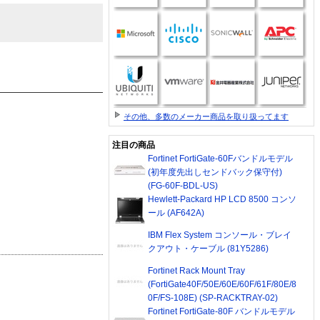
その他、多数のメーカー商品を取り扱ってます
注目の商品
Fortinet FortiGate-60Fバンドルモデル
(初年度先出しセンドバック保守付)
(FG-60F-BDL-US)
Hewlett-Packard HP LCD 8500 コンソ
ール (AF642A)
IBM Flex System コンソール・ブレイ
クアウト・ケーブル (81Y5286)
Fortinet Rack Mount Tray
(FortiGate40F/50E/60E/60F/61F/80E/8
0F/FS-108E) (SP-RACKTRAY-02)
Fortinet FortiGate-80F バンドルモデル