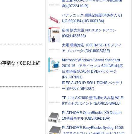
富士通 POS-Cサーマルロール紙(高保
存) (0722410-P)
パナソニック 感熱記録紙B4(6本入り)
UG-0001B4 (UG-0001B4)
応研 販売大臣 NX スタンドアロン
(OKN-423533)
大電 環境対応 1000BASE-T/X メディ
アコンバータ (DN1800SG2E)
Microsoft Windows Server Standard
の事情なく8日以上経
2019 16コアライセンス 64bitWin対応
日本語版 5CAL付 DVDパッケージ
(P73-07691)
IDEC AUTO-ID SOLUTIONS バッテリ
ー BP-007 (BP-007)
TP-Link AX1800 壁面埋め込み型 Wi-Fi
6アクセスポイント (EAP615-WALL)
PLAT'HOME OpenBlocks IX9 Debian
10搭載モデル (OBSIX9/D10A)
PLAT'HOME EasyBlocks Syslog 120G
サブスクリプション(保守サービス) 1年