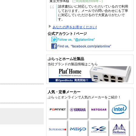
東京大学/K様
(ご利用期間2009年～)
“
請求書払いに対応していただいているので利用
しております。メールでの問い合わせにも丁寧
に対応していただけるので大変ありがたいで
す。
あなたの声をお寄せください!
公式アカウント / ページ
ぷらっとホーム社製品
当社ブランドの製品情報はこちら
人気・定番メーカー
ぷらっとオンラインで人気のメーカーをご紹介！