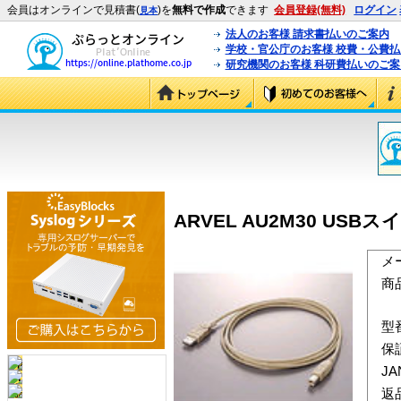
会員はオンラインで見積書(
)を
無料で作成
できます
会員登録(無料)
ログイン
見本
法人のお客様 請求書払いのご案内
学校・官公庁のお客様 校費・公費
研究機関のお客様 科研費払いのご案
ARVEL AU2M30 USB
メ
商
型
保
J
返