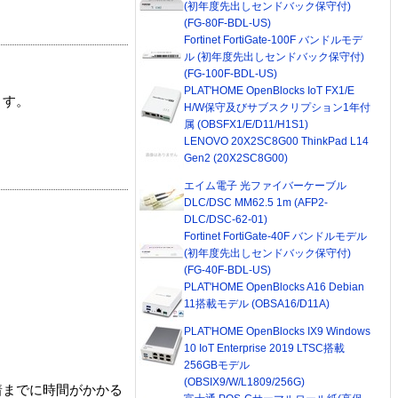
(初年度先出しセンドバック保守付)
(FG-80F-BDL-US)
Fortinet FortiGate-100F バンドルモデ
ル (初年度先出しセンドバック保守付)
(FG-100F-BDL-US)
PLAT'HOME OpenBlocks IoT FX1/E
ます。
H/W保守及びサブスクリプション1年付
属 (OBSFX1/E/D11/H1S1)
LENOVO 20X2SC8G00 ThinkPad L14
Gen2 (20X2SC8G00)
エイム電子 光ファイバーケーブル
DLC/DSC MM62.5 1m (AFP2-
DLC/DSC-62-01)
Fortinet FortiGate-40F バンドルモデル
(初年度先出しセンドバック保守付)
(FG-40F-BDL-US)
PLAT'HOME OpenBlocks A16 Debian
11搭載モデル (OBSA16/D11A)
PLAT'HOME OpenBlocks IX9 Windows
10 IoT Enterprise 2019 LTSC搭載
256GBモデル
(OBSIX9/W/L1809/256G)
着までに時間がかかる