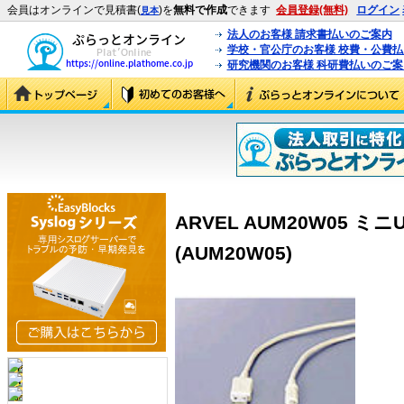
会員はオンラインで見積書(
)を
無料で作成
できます
会員登録(無料)
ログイン
見本
法人のお客様 請求書払いのご案内
学校・官公庁のお客様 校費・公費
研究機関のお客様 科研費払いのご案
ARVEL AUM20W05 ミ
(AUM20W05)