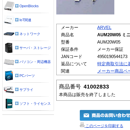
OpenBlocks
IoT関連
メーカー
ARVEL
ネットワーク
商品名
AUM20W05 ミ
型番
AUM20W05
サーバ・ストレージ
保証条件
メーカー保証
JANコード
4950190544173
パソコン・周辺機器
返品について
特定商取引法に
関連
メーカー商品ペ
PCパーツ
商品番号
41002833
サプライ
本商品は販売を終了しました
ソフト・ライセンス
このページを印刷する