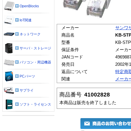
OpenBlocks
IoT関連
メーカー
サンワ
ネットワーク
商品名
KB-ST
型番
KB-STP
サーバ・ストレージ
保証条件
メーカ
JANコード
496988
パソコン・周辺機器
発売日
2002年
返品について
特定商
PCパーツ
関連
メーカ
サプライ
商品番号
41002828
本商品は販売を終了しました
ソフト・ライセンス