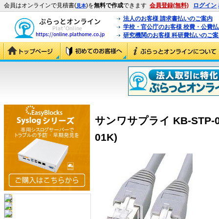
会員はオンラインで見積書(
)を
無料で作成
できます
会員登録(無料)
ログイン
見本
法人のお客様 請求書払いのご案内
学校・官公庁のお客様 校費・公費
研究機関のお客様 科研費払いのご案
サンワサプライ KB-STP-01
01K)