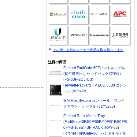
その他、多数のメーカー商品を取り扱ってます
注目の商品
Fortinet FortiGate-60Fバンドルモデル
(初年度先出しセンドバック保守付)
(FG-60F-BDL-US)
Hewlett-Packard HP LCD 8500 コンソ
ール (AF642A)
IBM Flex System コンソール・ブレイ
クアウト・ケーブル (81Y5286)
Fortinet Rack Mount Tray
(FortiGate40F/50E/60E/60F/61F/80E/8
0F/FS-108E) (SP-RACKTRAY-02)
Fortinet FortiGate-80F バンドルモデル