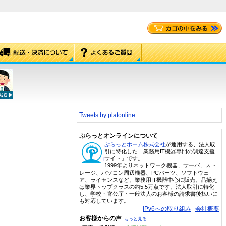
Tweets by platonline
ぷらっとオンラインについて
ぷらっとホーム株式会社
が運用する、法人取
引に特化した「業務用IT機器専門の調達支援
サイト」です。
1999年よりネットワーク機器、サーバ、スト
レージ、パソコン周辺機器、PCパーツ、ソフトウェ
ア、ライセンスなど、業務用IT機器中心に販売。品揃え
は業界トップクラスの約5.5万点です。法人取引に特化
し、学校・官公庁・一般法人のお客様の請求書後払いに
も対応しています。
IPv6への取り組み
会社概要
お客様からの声
もっと見る