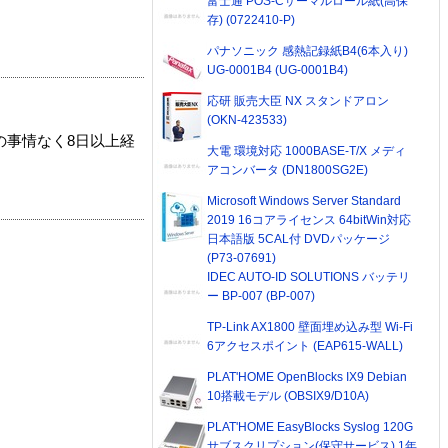
富士通 POS-Cサーマルロール紙(高保
存) (0722410-P)
パナソニック 感熱記録紙B4(6本入り)
UG-0001B4 (UG-0001B4)
応研 販売大臣 NX スタンドアロン
(OKN-423533)
の事情なく8日以上経
大電 環境対応 1000BASE-T/X メディ
アコンバータ (DN1800SG2E)
Microsoft Windows Server Standard
2019 16コアライセンス 64bitWin対応
日本語版 5CAL付 DVDパッケージ
(P73-07691)
IDEC AUTO-ID SOLUTIONS バッテリ
ー BP-007 (BP-007)
TP-Link AX1800 壁面埋め込み型 Wi-Fi
6アクセスポイント (EAP615-WALL)
PLAT'HOME OpenBlocks IX9 Debian
10搭載モデル (OBSIX9/D10A)
PLAT'HOME EasyBlocks Syslog 120G
サブスクリプション(保守サービス) 1年