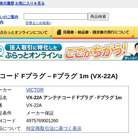
表示履歴
お気に入りを見る
払いのご案内
内
型番まとめ検索»
ナコード Fプラグ – Fプラグ 1m (VX-22A)
ーカー
VICTOR
品名
VX-22A アンテナコード Fプラグ - Fプラグ 1m
番
VX-22A
証条件
メーカー保証
ANコード
4975769001260
品について
特定商取引法に基づく表示