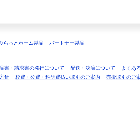
ぷらっとホーム製品
パートナー製品
品書・請求書の発行について
配送・決済について
よくあ
方針
校費・公費・科研費払い取引のご案内
売掛取引のご