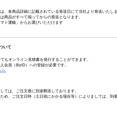
ては、各商品詳細に記載されている発送日にて当社より発送いたし
送は商品がすべて揃ってからの発送となります。
ヤマト運輸」からお選びいただけます
ついて
つでもオンライン見積書を発行することができます。
会員（BizID）への登録が必要です。
ちら
ましては、ご注文後に別途郵送しております。
のため、ご注文日時（土日祝にかかる場合等）によりましては、到