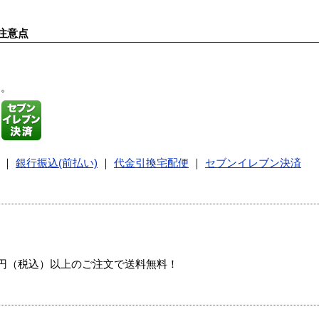
注意点
す。
｜
銀行振込(前払い)
｜
代金引換宅配便
｜
セブンイレブン決済
00円（税込）以上のご注文で送料無料！