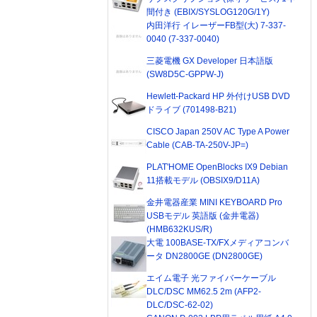
間付き (EBIX/SYSLOG120G/1Y)
内田洋行 イレーザーFB型(大) 7-337-
0040 (7-337-0040)
三菱電機 GX Developer 日本語版
(SW8D5C-GPPW-J)
Hewlett-Packard HP 外付けUSB DVD
ドライブ (701498-B21)
CISCO Japan 250V AC Type A Power
Cable (CAB-TA-250V-JP=)
PLAT'HOME OpenBlocks IX9 Debian
11搭載モデル (OBSIX9/D11A)
金井電器産業 MINI KEYBOARD Pro
USBモデル 英語版 (金井電器)
(HMB632KUS/R)
大電 100BASE-TX/FXメディアコンバ
ータ DN2800GE (DN2800GE)
エイム電子 光ファイバーケーブル
DLC/DSC MM62.5 2m (AFP2-
DLC/DSC-62-02)