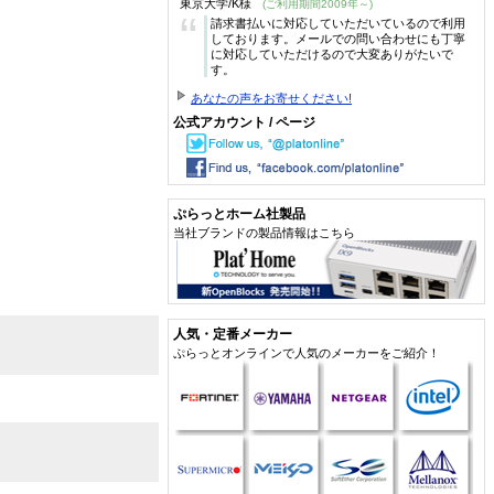
東京大学/K様
(ご利用期間2009年～)
“
請求書払いに対応していただいているので利用
しております。メールでの問い合わせにも丁寧
に対応していただけるので大変ありがたいで
す。
あなたの声をお寄せください!
公式アカウント / ページ
ぷらっとホーム社製品
当社ブランドの製品情報はこちら
人気・定番メーカー
ぷらっとオンラインで人気のメーカーをご紹介！