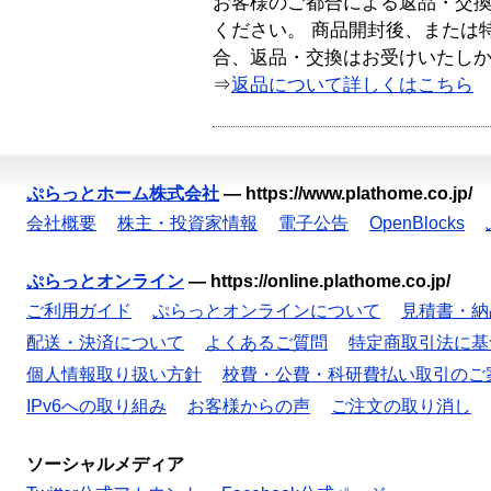
お客様のご都合による返品・交
ください。 商品開封後、または
合、返品・交換はお受けいたし
⇒
返品について詳しくはこちら
ぷらっとホーム株式会社
—
https://www.plathome.co.jp/
会社概要
株主・投資家情報
電子公告
OpenBlocks
ぷらっとオンライン
—
https://online.plathome.co.jp/
ご利用ガイド
ぷらっとオンラインについて
見積書・納
配送・決済について
よくあるご質問
特定商取引法に基
個人情報取り扱い方針
校費・公費・科研費払い取引のご
IPv6への取り組み
お客様からの声
ご注文の取り消し
ソーシャルメディア