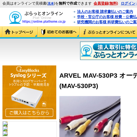
会員はオンラインで見積書(
)を
無料で作成
できます
会員登録(無料)
ログイン
見本
法人のお客様 請求書払いのご案内
学校・官公庁のお客様 校費・公費
研究機関のお客様 科研費払いのご案
ARVEL MAV-530P3
(MAV-530P3)