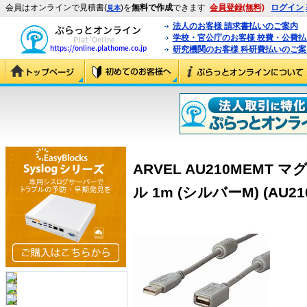
会員はオンラインで見積書(
)を
無料で作成
できます
会員登録(無料)
ログイン
見本
法人のお客様 請求書払いのご案内
学校・官公庁のお客様 校費・公費
研究機関のお客様 科研費払いのご案
ARVEL AU210MEMT 
ル 1m (シルバーM) (AU21