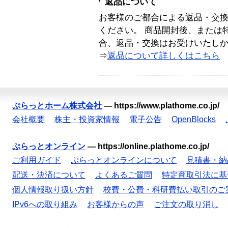
返品について
お客様のご都合による返品・交
ください。 商品開封後、または
合、返品・交換はお受けいたし
⇒
返品について詳しくはこちら
ぷらっとホーム株式会社
—
https://www.plathome.co.jp/
会社概要
株主・投資家情報
電子公告
OpenBlocks
ぷらっとオンライン
—
https://online.plathome.co.jp/
ご利用ガイド
ぷらっとオンラインについて
見積書・納
配送・決済について
よくあるご質問
特定商取引法に基
個人情報取り扱い方針
校費・公費・科研費払い取引のご
IPv6への取り組み
お客様からの声
ご注文の取り消し