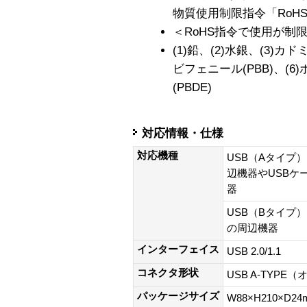
物質使用制限指令「RoH
＜RoHS指令で使用が制
(1)鉛、(2)水銀、(3)カ
ビフェニール(PBB)、(
(PBDE)
対応情報・仕様
対応機種
USB（Aタイプ
辺機器やUSBケ
器
USB（Bタイプ
の周辺機器
インターフェイス
USB 2.0/1.1
コネクタ形状
USB A-TYPE
パッケージサイズ
W88×H210×D24