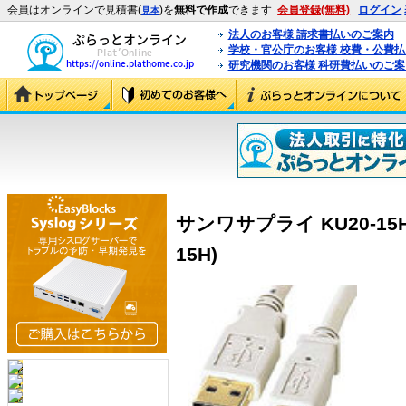
会員はオンラインで見積書(
)を
無料で作成
できます
会員登録(無料)
ログイン
見本
法人のお客様 請求書払いのご案内
学校・官公庁のお客様 校費・公費
研究機関のお客様 科研費払いのご案
サンワサプライ KU20-15H 
15H)