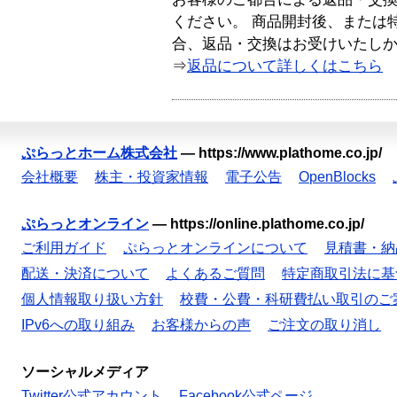
ください。 商品開封後、または
合、返品・交換はお受けいたし
⇒
返品について詳しくはこちら
ぷらっとホーム株式会社
—
https://www.plathome.co.jp/
会社概要
株主・投資家情報
電子公告
OpenBlocks
ぷらっとオンライン
—
https://online.plathome.co.jp/
ご利用ガイド
ぷらっとオンラインについて
見積書・納
配送・決済について
よくあるご質問
特定商取引法に基
個人情報取り扱い方針
校費・公費・科研費払い取引のご
IPv6への取り組み
お客様からの声
ご注文の取り消し
ソーシャルメディア
Twitter公式アカウント
Facebook公式ページ