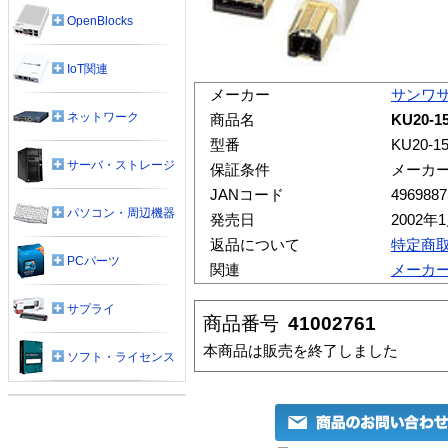
OpenBlocks
IoT関連
メーカー
サンワ
ネットワーク
商品名
KU20-
型番
KU20-1
サーバ・ストレージ
保証条件
メーカ
JANコード
4969887
パソコン・周辺機器
発売日
2002年
返品について
特定商
PCパーツ
関連
メーカ
サプライ
商品番号
41002761
本商品は販売を終了しました
ソフト・ライセンス