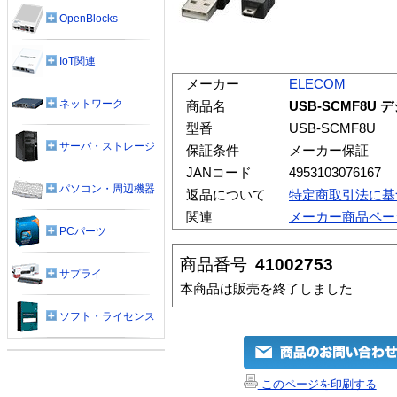
OpenBlocks
IoT関連
メーカー
ELECOM
ネットワーク
商品名
USB-SCMF8
型番
USB-SCMF8U
サーバ・ストレージ
保証条件
メーカー保証
JANコード
4953103076167
パソコン・周辺機器
返品について
特定商取引法に基
関連
メーカー商品ペー
PCパーツ
商品番号
41002753
サプライ
本商品は販売を終了しました
ソフト・ライセンス
このページを印刷する