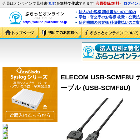
会員はオンラインで見積書(
)を
無料で作成
できます
会員登録(無料)
ログイン
見本
法人のお客様 請求書払いのご案内
学校・官公庁のお客様 校費・公費
研究機関のお客様 科研費払いのご案
ELECOM USB-SCMF
ーブル (USB-SCMF8U)