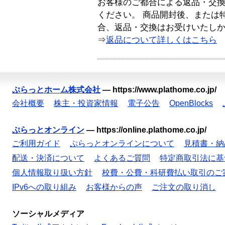
お客様のご都合による返品・交
ください。 商品開封後、または
合、返品・交換はお受けいたし
⇒
返品について詳しくはこちら
ぷらっとホーム株式会社
—
https://www.plathome.co.jp/
会社概要
株主・投資家情報
電子公告
OpenBlocks
ぷらっとオンライン
—
https://online.plathome.co.jp/
ご利用ガイド
ぷらっとオンラインについて
見積書・納
配送・決済について
よくあるご質問
特定商取引法に基
個人情報取り扱い方針
校費・公費・科研費払い取引のご
IPv6への取り組み
お客様からの声
ご注文の取り消し
ソーシャルメディア