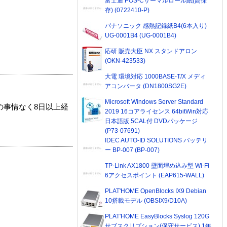
富士通 POS-Cサーマルロール紙(高保
存) (0722410-P)
パナソニック 感熱記録紙B4(6本入り)
UG-0001B4 (UG-0001B4)
応研 販売大臣 NX スタンドアロン
(OKN-423533)
大電 環境対応 1000BASE-T/X メディ
アコンバータ (DN1800SG2E)
Microsoft Windows Server Standard
の事情なく8日以上経
2019 16コアライセンス 64bitWin対応
日本語版 5CAL付 DVDパッケージ
(P73-07691)
IDEC AUTO-ID SOLUTIONS バッテリ
ー BP-007 (BP-007)
TP-Link AX1800 壁面埋め込み型 Wi-Fi
6アクセスポイント (EAP615-WALL)
PLAT'HOME OpenBlocks IX9 Debian
10搭載モデル (OBSIX9/D10A)
PLAT'HOME EasyBlocks Syslog 120G
サブスクリプション(保守サービス) 1年