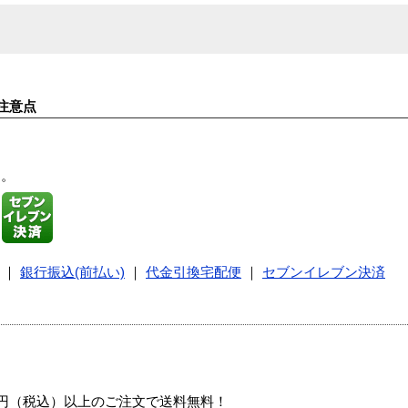
注意点
す。
｜
銀行振込(前払い)
｜
代金引換宅配便
｜
セブンイレブン決済
00円（税込）以上のご注文で送料無料！