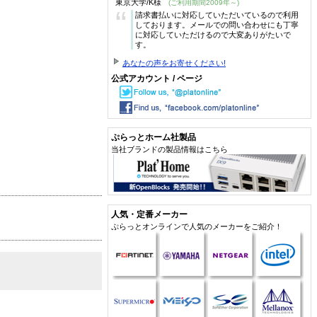
東京大学/K様
(ご利用期間2009年～)
“
請求書払いに対応していただいているので利用
しております。メールでの問い合わせにも丁寧
に対応していただけるので大変ありがたいで
す。
あなたの声をお寄せください!
公式アカウント / ページ
ぷらっとホーム社製品
当社ブランドの製品情報はこちら
人気・定番メーカー
ぷらっとオンラインで人気のメーカーをご紹介！