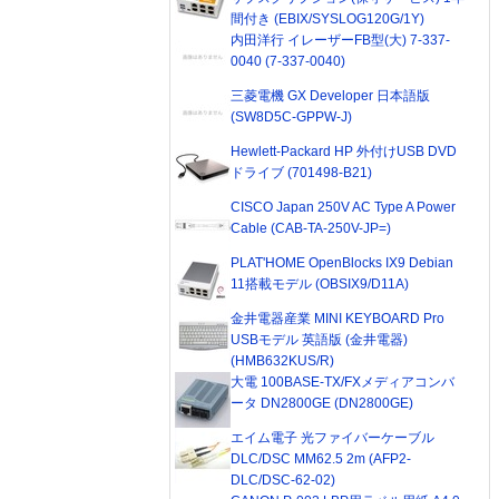
間付き (EBIX/SYSLOG120G/1Y)
内田洋行 イレーザーFB型(大) 7-337-
0040 (7-337-0040)
三菱電機 GX Developer 日本語版
(SW8D5C-GPPW-J)
Hewlett-Packard HP 外付けUSB DVD
ドライブ (701498-B21)
CISCO Japan 250V AC Type A Power
Cable (CAB-TA-250V-JP=)
PLAT'HOME OpenBlocks IX9 Debian
11搭載モデル (OBSIX9/D11A)
金井電器産業 MINI KEYBOARD Pro
USBモデル 英語版 (金井電器)
(HMB632KUS/R)
大電 100BASE-TX/FXメディアコンバ
ータ DN2800GE (DN2800GE)
エイム電子 光ファイバーケーブル
DLC/DSC MM62.5 2m (AFP2-
DLC/DSC-62-02)