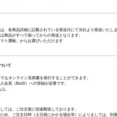
ては、各商品詳細に記載されている発送日にて当社より発送いたし
送は商品がすべて揃ってからの発送となります。
ヤマト運輸」からお選びいただけます
ついて
つでもオンライン見積書を発行することができます。
会員（BizID）への登録が必要です。
ちら
ましては、ご注文後に別途郵送しております。
のため、ご注文日時（土日祝にかかる場合等）によりましては、到