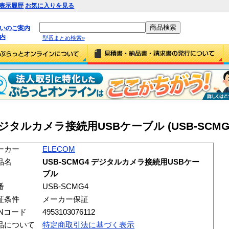
表示履歴
お気に入りを見る
払いのご案内
内
型番まとめ検索»
 デジタルカメラ接続用USBケーブル (USB-SCMG
ーカー
ELECOM
品名
USB-SCMG4 デジタルカメラ接続用USBケー
ブル
番
USB-SCMG4
証条件
メーカー保証
ANコード
4953103076112
品について
特定商取引法に基づく表示