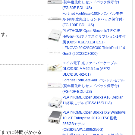
(初年度先出しセンドバック保守付)
(FG-80F-BDL-US)
Fortinet FortiGate-100F バンドルモデ
ル (初年度先出しセンドバック保守付)
(FG-100F-BDL-US)
PLAT'HOME OpenBlocks IoT FX1/E
ます。
H/W保守及びサブスクリプション1年付
属 (OBSFX1/E/D11/H1S1)
LENOVO 20X2SC8G00 ThinkPad L14
Gen2 (20X2SC8G00)
エイム電子 光ファイバーケーブル
DLC/DSC MM62.5 1m (AFP2-
DLC/DSC-62-01)
Fortinet FortiGate-40F バンドルモデル
(初年度先出しセンドバック保守付)
(FG-40F-BDL-US)
PLAT'HOME OpenBlocks A16 Debian
11搭載モデル (OBSA16/D11A)
PLAT'HOME OpenBlocks IX9 Windows
10 IoT Enterprise 2019 LTSC搭載
256GBモデル
(OBSIX9/W/L1809/256G)
着までに時間がかかる