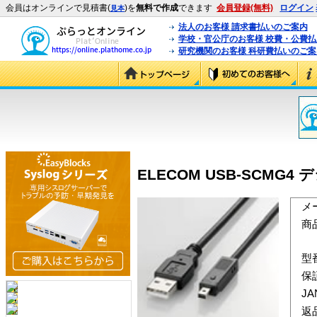
会員はオンラインで見積書(
)を
無料で作成
できます
会員登録(無料)
ログイン
見本
法人のお客様 請求書払いのご案内
学校・官公庁のお客様 校費・公費
研究機関のお客様 科研費払いのご案
ELECOM USB-SCMG4
メ
商
型
保
J
返