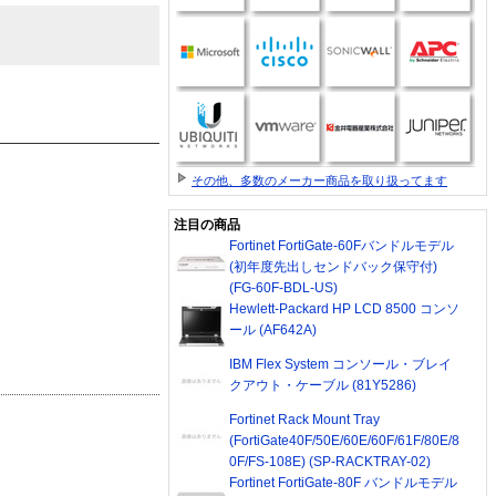
その他、多数のメーカー商品を取り扱ってます
注目の商品
Fortinet FortiGate-60Fバンドルモデル
(初年度先出しセンドバック保守付)
(FG-60F-BDL-US)
Hewlett-Packard HP LCD 8500 コンソ
ール (AF642A)
IBM Flex System コンソール・ブレイ
クアウト・ケーブル (81Y5286)
Fortinet Rack Mount Tray
(FortiGate40F/50E/60E/60F/61F/80E/8
0F/FS-108E) (SP-RACKTRAY-02)
Fortinet FortiGate-80F バンドルモデル