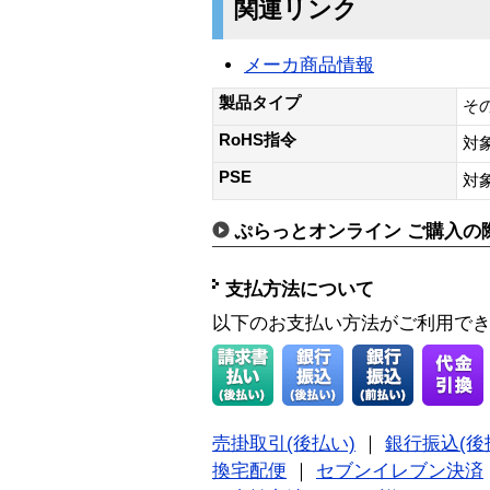
関連リンク
メーカ商品情報
製品タイプ
そ
RoHS指令
対
PSE
対
ぷらっとオンライン ご購入の
支払方法について
以下のお支払い方法がご利用で
売掛取引(後払い)
｜
銀行振込(後
換宅配便
｜
セブンイレブン決済