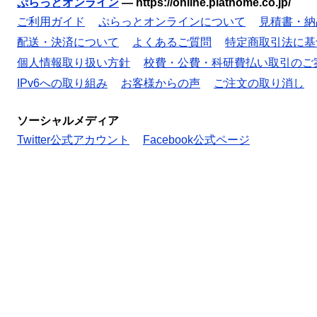
ぷらっとオンライン
—
https://online.plathome.co.jp/
ご利用ガイド
ぷらっとオンラインについて
見積書・納
配送・決済について
よくあるご質問
特定商取引法に基
個人情報取り扱い方針
校費・公費・科研費払い取引のご
IPv6への取り組み
お客様からの声
ご注文の取り消し
ソーシャルメディア
Twitter公式アカウント
Facebook公式ページ