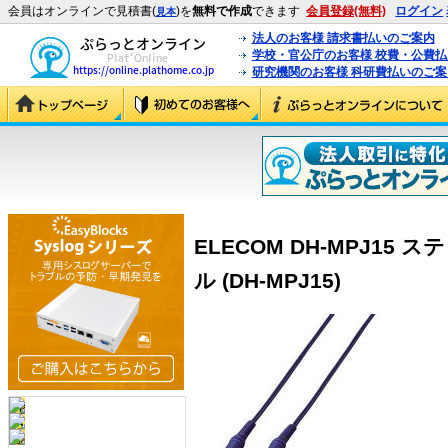
会員はオンラインで見積書(
)を
無料で作成
できます
会員登録(無料)
ログイン
見本
法人のお客様 請求書払いのご案内
学校・官公庁のお客様 校費・公費
研究機関のお客様 科研費払いのご案
ELECOM DH-MPJ1
ル (DH-MPJ15)