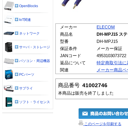
OpenBlocks
IoT関連
メーカー
ELECOM
ネットワーク
商品名
DH-MPJ15
型番
DH-MPJ15
サーバ・ストレージ
保証条件
メーカー保証
JANコード
4953103073722
パソコン・周辺機器
返品について
特定商取引法に
関連
メーカー商品ペ
PCパーツ
商品番号
41002746
サプライ
本商品は販売を終了しました
ソフト・ライセンス
このページを印刷する