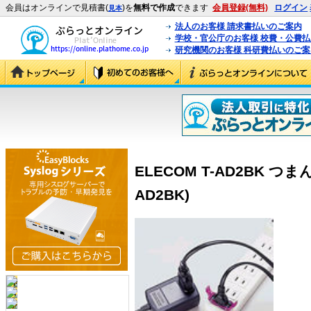
会員はオンラインで見積書(
)を
無料で作成
できます
会員登録(無料)
ログイン
見本
法人のお客様 請求書払いのご案内
学校・官公庁のお客様 校費・公費
研究機関のお客様 科研費払いのご案
ELECOM T-AD2BK つ
AD2BK)