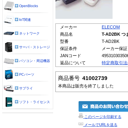
OpenBlocks
IoT関連
メーカー
ELECOM
ネットワーク
商品名
T-AD2BK
型番
T-AD2BK
サーバ・ストレージ
保証条件
メーカー保証
JANコード
49531030350
パソコン・周辺機器
返品について
特定商取引法
PCパーツ
商品番号
41002739
本商品は販売を終了しました
サプライ
ソフト・ライセンス
このページを印刷する
メールでURLを送る