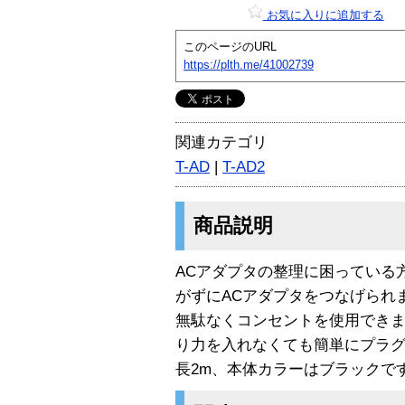
お気に入りに追加する
このページのURL
https://plth.me/41002739
関連カテゴリ
T-AD
|
T-AD2
商品説明
ACアダプタの整理に困っている
がずにACアダプタをつなげられ
無駄なくコンセントを使用でき
り力を入れなくても簡単にプラ
長2m、本体カラーはブラックで