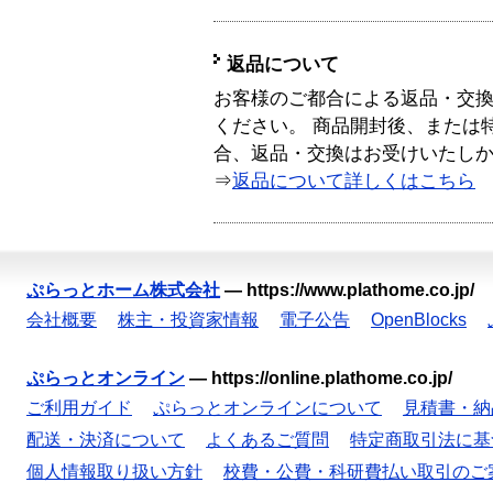
返品について
お客様のご都合による返品・交
ください。 商品開封後、または
合、返品・交換はお受けいたし
⇒
返品について詳しくはこちら
ぷらっとホーム株式会社
—
https://www.plathome.co.jp/
会社概要
株主・投資家情報
電子公告
OpenBlocks
ぷらっとオンライン
—
https://online.plathome.co.jp/
ご利用ガイド
ぷらっとオンラインについて
見積書・納
配送・決済について
よくあるご質問
特定商取引法に基
個人情報取り扱い方針
校費・公費・科研費払い取引のご