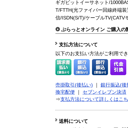
ギガビットイーサネット/1000BASE-T
T/FTTH(光ファイバー回線終端装置
信/ISDN(S/T)/ケーブルTV(CAT
ぷらっとオンライン ご購入の
支払方法について
以下のお支払い方法がご利用で
売掛取引(後払い)
｜
銀行振込(後
換宅配便
｜
セブンイレブン決済
⇒
支払方法について詳しくはこ
送料について