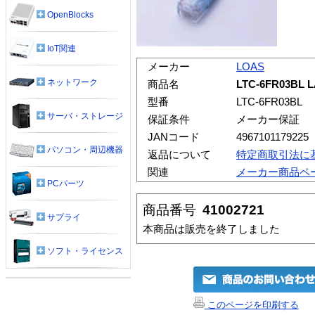
OpenBlocks
IoT関連
メーカー
LOAS
ネットワーク
商品名
LTC-6FR03B
型番
LTC-6FR03BL
サーバ・ストレージ
保証条件
メーカー保証
JANコード
4967101179225
パソコン・周辺機器
返品について
特定商取引法に
関連
メーカー商品ペ
PCパーツ
商品番号
41002721
サプライ
本商品は販売を終了しました
ソフト・ライセンス
このページを印刷する