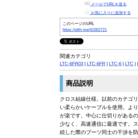
メールでURLを送る
お気に入りに追加する
このページのURL
https://plth.me/41002721
関連カテゴリ
LTC-6FR03
|
LTC-6FR
|
LTC-6
|
LTC
|
商品説明
クロス結線仕様。以前のカテゴリ
い柔らかいケーブルを使用。よ
が楽です。中心に仕切りがある
少なく、高速通信に最適です。ス
続した際のブーツ同士の干渉を