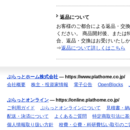
返品について
お客様のご都合による返品・交
ください。 商品開封後、または
合、返品・交換はお受けいたし
⇒
返品について詳しくはこちら
ぷらっとホーム株式会社
—
https://www.plathome.co.jp/
会社概要
株主・投資家情報
電子公告
OpenBlocks
ぷらっとオンライン
—
https://online.plathome.co.jp/
ご利用ガイド
ぷらっとオンラインについて
見積書・納
配送・決済について
よくあるご質問
特定商取引法に基
個人情報取り扱い方針
校費・公費・科研費払い取引のご