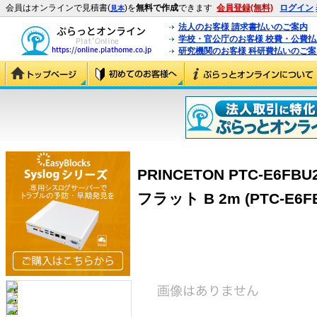
会員はオンラインで見積書(
)を
無料で作成
できます
会員登録(無料)
ログイン
見本
法人のお客様 請求書払いのご案内
学校・官公庁のお客様 校費・公費
研究機関のお客様 科研費払いのご案
PRINCETON PTC-E6F
フラット B 2m (PTC-E6F