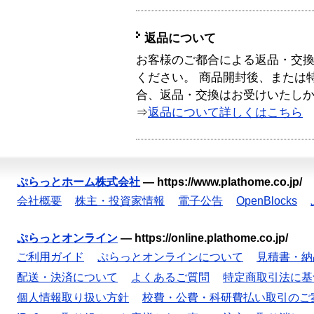
返品について
お客様のご都合による返品・交
ください。 商品開封後、または
合、返品・交換はお受けいたし
⇒
返品について詳しくはこちら
ぷらっとホーム株式会社
—
https://www.plathome.co.jp/
会社概要
株主・投資家情報
電子公告
OpenBlocks
ぷらっとオンライン
—
https://online.plathome.co.jp/
ご利用ガイド
ぷらっとオンラインについて
見積書・納
配送・決済について
よくあるご質問
特定商取引法に基
個人情報取り扱い方針
校費・公費・科研費払い取引のご