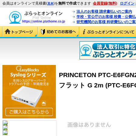
会員はオンラインで見積書(
)を
無料で作成
できます
会員登録(無料)
ログイン
見本
法人のお客様 請求書払いのご案内
学校・官公庁のお客様 校費・公費
研究機関のお客様 科研費払いのご案
PRINCETON PTC-E6F
フラット G 2m (PTC-E6F