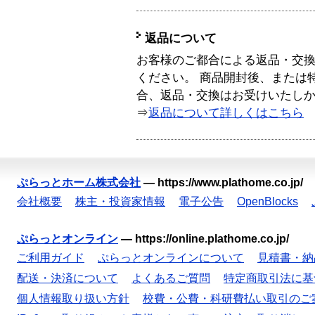
返品について
お客様のご都合による返品・交
ください。 商品開封後、または
合、返品・交換はお受けいたし
⇒
返品について詳しくはこちら
ぷらっとホーム株式会社
—
https://www.plathome.co.jp/
会社概要
株主・投資家情報
電子公告
OpenBlocks
ぷらっとオンライン
—
https://online.plathome.co.jp/
ご利用ガイド
ぷらっとオンラインについて
見積書・納
配送・決済について
よくあるご質問
特定商取引法に基
個人情報取り扱い方針
校費・公費・科研費払い取引のご