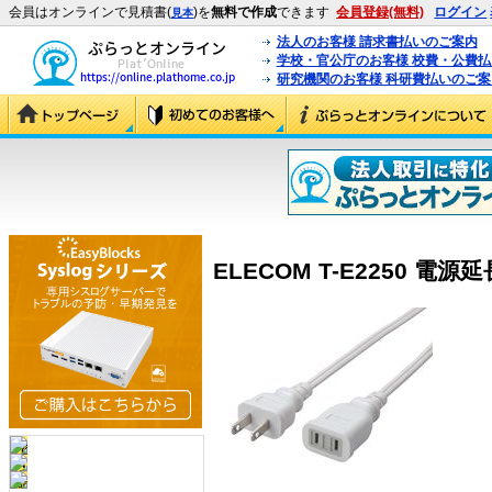
会員はオンラインで見積書(
)を
無料で作成
できます
会員登録(無料)
ログイン
見本
法人のお客様 請求書払いのご案内
学校・官公庁のお客様 校費・公費
研究機関のお客様 科研費払いのご案
ELECOM T-E2250 電源延