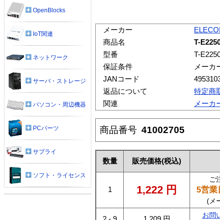
OpenBlocks
メーカー
ELEC
IoT関連
商品名
T-E2
型番
T-E225
ネットワーク
保証条件
メーカ
JANコード
495310
サーバ・ストレージ
返品について
特定商
関連
メーカ
パソコン・周辺機器
商品番号
41002705
PCパーツ
サプライ
数量
販売価格
(税込)
ソフト・ライセンス
ご
1,222
円
5営業
1
(メ
お問
2 - 9
1,209
円