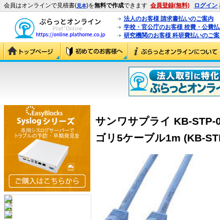
会員はオンラインで見積書(
)を
無料で作成
できます
会員登録(無料)
ログイン
見本
法人のお客様 請求書払いのご案内
学校・官公庁のお客様 校費・公費
研究機関のお客様 科研費払いのご案
サンワサプライ KB-STP-
ゴリ5ケーブル1m (KB-STP