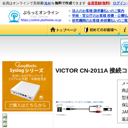
会員はオンラインで見積書(
)を
無料で作成
できます
会員登録(無料)
ログイン
見本
法人のお客様 請求書払いのご案内
学校・官公庁のお客様 校費・公費
研究機関のお客様 科研費払いのご案
VICTOR CN-2011A 接続
メ
商
型
保
J
返