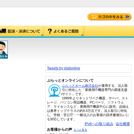
Tweets by platonline
ぷらっとオンラインについて
ぷらっとホーム株式会社
が運用する、法人取
引に特化した「業務用IT機器専門の調達支援
サイト」です。
1999年よりネットワーク機器、サーバ、スト
レージ、パソコン周辺機器、PCパーツ、ソフトウェ
ア、ライセンスなど、業務用IT機器中心に販売。品揃え
は業界トップクラスの約5.5万点です。法人取引に特化
し、学校・官公庁・一般法人のお客様の請求書後払いに
も対応しています。
IPv6への取り組み
会社概要
お客様からの声
もっと見る