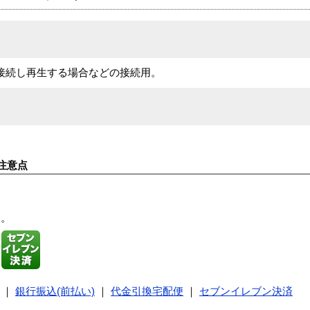
接続し再生する場合などの接続用。
注意点
す。
｜
銀行振込(前払い)
｜
代金引換宅配便
｜
セブンイレブン決済