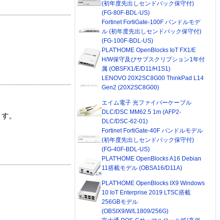
(初年度先出しセンドバック保守付)
(FG-80F-BDL-US)
Fortinet FortiGate-100F バンドルモデ
ル (初年度先出しセンドバック保守付)
(FG-100F-BDL-US)
PLAT'HOME OpenBlocks IoT FX1/E
H/W保守及びサブスクリプション1年付
属 (OBSFX1/E/D11/H1S1)
LENOVO 20X2SC8G00 ThinkPad L14
Gen2 (20X2SC8G00)
エイム電子 光ファイバーケーブル
DLC/DSC MM62.5 1m (AFP2-
ます。
DLC/DSC-62-01)
Fortinet FortiGate-40F バンドルモデル
(初年度先出しセンドバック保守付)
(FG-40F-BDL-US)
PLAT'HOME OpenBlocks A16 Debian
11搭載モデル (OBSA16/D11A)
PLAT'HOME OpenBlocks IX9 Windows
10 IoT Enterprise 2019 LTSC搭載
256GBモデル
(OBSIX9/W/L1809/256G)