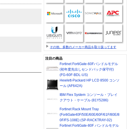
その他、多数のメーカー商品を取り扱ってます
注目の商品
Fortinet FortiGate-60Fバンドルモデル
(初年度先出しセンドバック保守付)
(FG-60F-BDL-US)
Hewlett-Packard HP LCD 8500 コンソ
ール (AF642A)
IBM Flex System コンソール・ブレイ
クアウト・ケーブル (81Y5286)
Fortinet Rack Mount Tray
(FortiGate40F/50E/60E/60F/61F/80E/8
0F/FS-108E) (SP-RACKTRAY-02)
Fortinet FortiGate-80F バンドルモデル