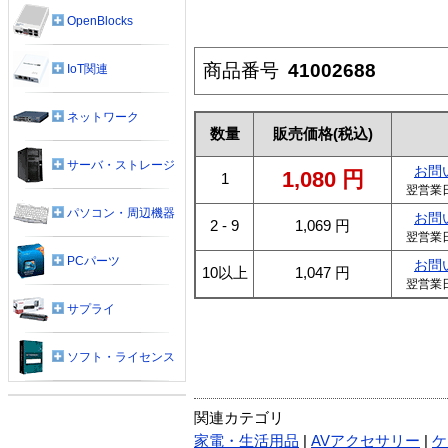
OpenBlocks
商品番号
41002688
IoT関連
ネットワーク
数量
販売価格
(税込)
サーバ・ストレージ
お問
1,080
円
1
翌営業
パソコン・周辺機器
お問
2 - 9
1,069
円
翌営業
PCパーツ
お問
10以上
1,047
円
翌営業
サプライ
ソフト・ライセンス
関連カテゴリ
家電・生活用品
|
AVアクセサリー
|
ケ