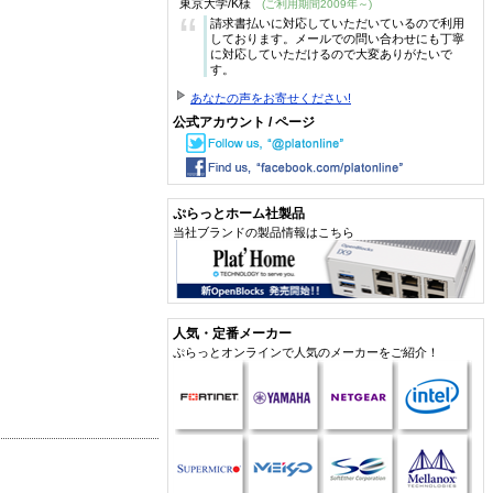
東京大学/K様
(ご利用期間2009年～)
“
請求書払いに対応していただいているので利用
しております。メールでの問い合わせにも丁寧
に対応していただけるので大変ありがたいで
す。
あなたの声をお寄せください!
公式アカウント / ページ
ぷらっとホーム社製品
当社ブランドの製品情報はこちら
人気・定番メーカー
ぷらっとオンラインで人気のメーカーをご紹介！