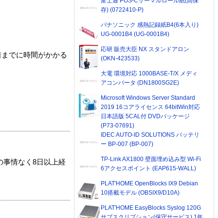
富士通 POS-Cサーマルロール紙(高保
存) (0722410-P)
パナソニック 感熱記録紙B4(6本入り)
UG-0001B4 (UG-0001B4)
応研 販売大臣 NX スタンドアロン
着までに時間がかかる
(OKN-423533)
大電 環境対応 1000BASE-T/X メディ
アコンバータ (DN1800SG2E)
Microsoft Windows Server Standard
2019 16コアライセンス 64bitWin対応
日本語版 5CAL付 DVDパッケージ
(P73-07691)
IDEC AUTO-ID SOLUTIONS バッテリ
ー BP-007 (BP-007)
TP-Link AX1800 壁面埋め込み型 Wi-Fi
の事情なく8日以上経
6アクセスポイント (EAP615-WALL)
PLAT'HOME OpenBlocks IX9 Debian
10搭載モデル (OBSIX9/D10A)
PLAT'HOME EasyBlocks Syslog 120G
サブスクリプション(保守サービス) 1年