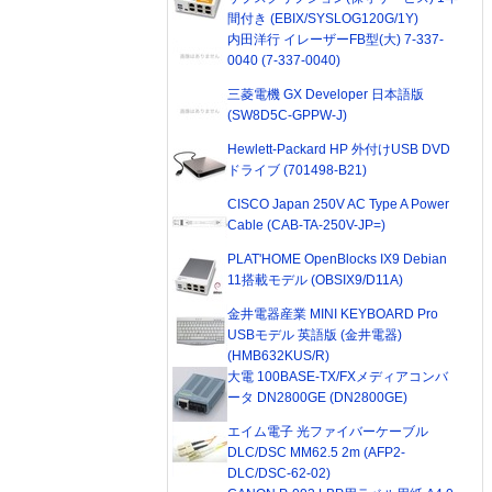
間付き (EBIX/SYSLOG120G/1Y)
内田洋行 イレーザーFB型(大) 7-337-
0040 (7-337-0040)
三菱電機 GX Developer 日本語版
(SW8D5C-GPPW-J)
Hewlett-Packard HP 外付けUSB DVD
ドライブ (701498-B21)
CISCO Japan 250V AC Type A Power
Cable (CAB-TA-250V-JP=)
PLAT'HOME OpenBlocks IX9 Debian
11搭載モデル (OBSIX9/D11A)
金井電器産業 MINI KEYBOARD Pro
USBモデル 英語版 (金井電器)
(HMB632KUS/R)
大電 100BASE-TX/FXメディアコンバ
ータ DN2800GE (DN2800GE)
エイム電子 光ファイバーケーブル
DLC/DSC MM62.5 2m (AFP2-
DLC/DSC-62-02)