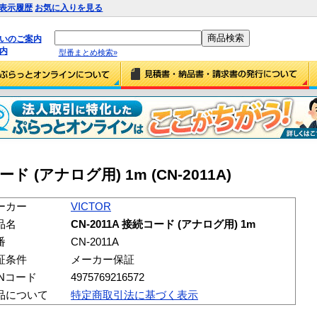
表示履歴
お気に入りを見る
払いのご案内
内
型番まとめ検索»
コード (アナログ用) 1m (CN-2011A)
ーカー
VICTOR
品名
CN-2011A 接続コード (アナログ用) 1m
番
CN-2011A
証条件
メーカー保証
ANコード
4975769216572
品について
特定商取引法に基づく表示