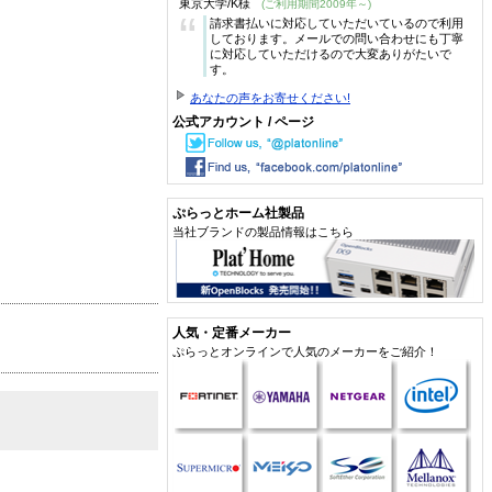
東京大学/K様
(ご利用期間2009年～)
“
請求書払いに対応していただいているので利用
しております。メールでの問い合わせにも丁寧
に対応していただけるので大変ありがたいで
す。
あなたの声をお寄せください!
公式アカウント / ページ
ぷらっとホーム社製品
当社ブランドの製品情報はこちら
人気・定番メーカー
ぷらっとオンラインで人気のメーカーをご紹介！