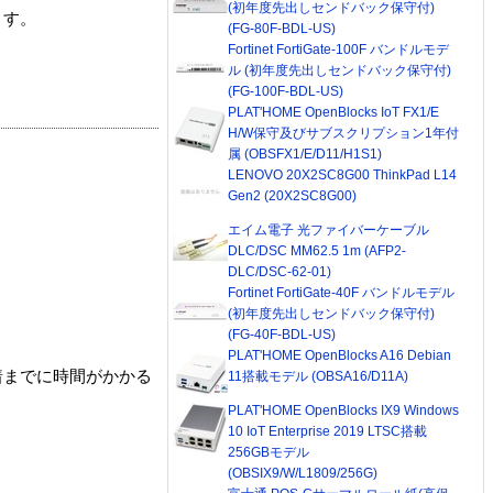
(初年度先出しセンドバック保守付)
ます。
(FG-80F-BDL-US)
Fortinet FortiGate-100F バンドルモデ
ル (初年度先出しセンドバック保守付)
(FG-100F-BDL-US)
PLAT'HOME OpenBlocks IoT FX1/E
H/W保守及びサブスクリプション1年付
属 (OBSFX1/E/D11/H1S1)
LENOVO 20X2SC8G00 ThinkPad L14
Gen2 (20X2SC8G00)
エイム電子 光ファイバーケーブル
DLC/DSC MM62.5 1m (AFP2-
DLC/DSC-62-01)
Fortinet FortiGate-40F バンドルモデル
(初年度先出しセンドバック保守付)
(FG-40F-BDL-US)
PLAT'HOME OpenBlocks A16 Debian
着までに時間がかかる
11搭載モデル (OBSA16/D11A)
PLAT'HOME OpenBlocks IX9 Windows
10 IoT Enterprise 2019 LTSC搭載
256GBモデル
(OBSIX9/W/L1809/256G)