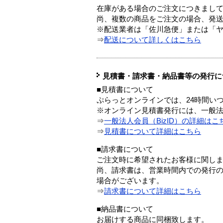
在庫がある場合のご注文につきまし
尚、複数の商品をご注文の場合、発
※配送業者は「佐川急便」または「
⇒
配送について詳しくはこちら
見積書・請求書・納品書等の発行に
■見積書について
ぷらっとオンラインでは、24時間い
※オンライン見積書発行には、一般法人
⇒
一般法人会員（BizID）の詳細はこ
⇒
見積書について詳細はこちら
■請求書について
ご注文時に希望されたお客様に関し
尚、請求書は、営業時間内での発行
場合がございます。
⇒
請求書について詳細はこちら
■納品書について
お届けする商品に同梱致します。