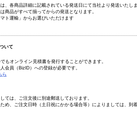
ては、各商品詳細に記載されている発送日にて当社より発送いたし
送は商品がすべて揃ってからの発送となります。
ヤマト運輸」からお選びいただけます
ついて
つでもオンライン見積書を発行することができます。
会員（BizID）への登録が必要です。
ちら
ましては、ご注文後に別途郵送しております。
のため、ご注文日時（土日祝にかかる場合等）によりましては、到