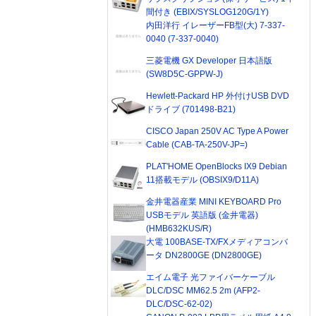
間付き (EBIX/SYSLOG120G/1Y)
内田洋行 イレーザーFB型(大) 7-337-
0040 (7-337-0040)
三菱電機 GX Developer 日本語版
(SW8D5C-GPPW-J)
Hewlett-Packard HP 外付けUSB DVD
ドライブ (701498-B21)
CISCO Japan 250V AC Type A Power
Cable (CAB-TA-250V-JP=)
PLAT'HOME OpenBlocks IX9 Debian
11搭載モデル (OBSIX9/D11A)
金井電器産業 MINI KEYBOARD Pro
USBモデル 英語版 (金井電器)
(HMB632KUS/R)
大電 100BASE-TX/FXメディアコンバ
ータ DN2800GE (DN2800GE)
エイム電子 光ファイバーケーブル
DLC/DSC MM62.5 2m (AFP2-
DLC/DSC-62-02)