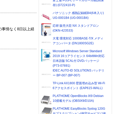
富士通 POS-Cサーマルロール紙(高保
存) (0722410-P)
パナソニック 感熱記録紙B4(6本入り)
UG-0001B4 (UG-0001B4)
応研 販売大臣 NX スタンドアロン
の事情なく8日以上経
(OKN-423533)
大電 環境対応 1000BASE-T/X メディ
アコンバータ (DN1800SG2E)
Microsoft Windows Server Standard
2019 16コアライセンス 64bitWin対応
日本語版 5CAL付 DVDパッケージ
(P73-07691)
IDEC AUTO-ID SOLUTIONS バッテリ
ー BP-007 (BP-007)
TP-Link AX1800 壁面埋め込み型 Wi-Fi
6アクセスポイント (EAP615-WALL)
PLAT'HOME OpenBlocks IX9 Debian
10搭載モデル (OBSIX9/D10A)
PLAT'HOME EasyBlocks Syslog 120G
サブスクリプション(保守サービス) 1年