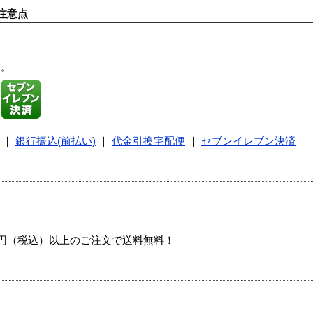
注意点
す。
｜
銀行振込(前払い)
｜
代金引換宅配便
｜
セブンイレブン決済
00円（税込）以上のご注文で送料無料！