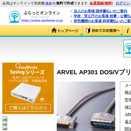
会員はオンラインで見積書(
)を
無料で作成
できます
会員登録(無料)
ログイン
見本
法人のお客様 請求書払いのご案内
学校・官公庁のお客様 校費・公費
研究機関のお客様 科研費払いのご案
ARVEL AP301 DOS/V
メ
商
型
保
J
返
関