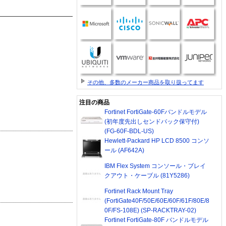
その他、多数のメーカー商品を取り扱ってます
注目の商品
Fortinet FortiGate-60Fバンドルモデル
(初年度先出しセンドバック保守付)
(FG-60F-BDL-US)
Hewlett-Packard HP LCD 8500 コンソ
ール (AF642A)
IBM Flex System コンソール・ブレイ
クアウト・ケーブル (81Y5286)
Fortinet Rack Mount Tray
(FortiGate40F/50E/60E/60F/61F/80E/8
0F/FS-108E) (SP-RACKTRAY-02)
Fortinet FortiGate-80F バンドルモデル