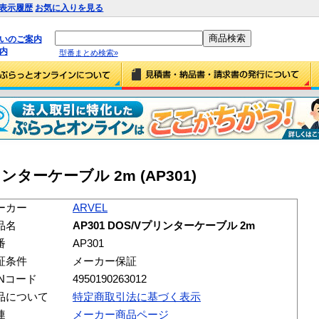
表示履歴
お気に入りを見る
払いのご案内
内
型番まとめ検索»
プリンターケーブル 2m (AP301)
ーカー
ARVEL
品名
AP301 DOS/Vプリンターケーブル 2m
番
AP301
証条件
メーカー保証
ANコード
4950190263012
品について
特定商取引法に基づく表示
連
メーカー商品ページ