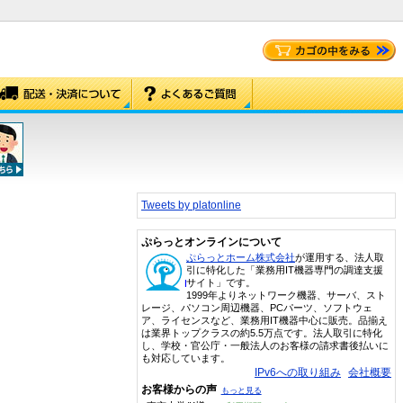
Tweets by platonline
ぷらっとオンラインについて
ぷらっとホーム株式会社
が運用する、法人取
引に特化した「業務用IT機器専門の調達支援
サイト」です。
1999年よりネットワーク機器、サーバ、スト
レージ、パソコン周辺機器、PCパーツ、ソフトウェ
ア、ライセンスなど、業務用IT機器中心に販売。品揃え
は業界トップクラスの約5.5万点です。法人取引に特化
し、学校・官公庁・一般法人のお客様の請求書後払いに
も対応しています。
IPv6への取り組み
会社概要
お客様からの声
もっと見る