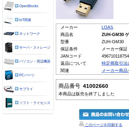
OpenBlocks
IoT関連
メーカー
LOAS
ネットワーク
商品名
ZUH-GM3
型番
ZUH-GM30
サーバ・ストレージ
保証条件
メーカー保証
JANコード
49671011875
パソコン・周辺機器
返品について
特定商取引法
関連
メーカー商品
PCパーツ
商品番号
41002660
サプライ
本商品は販売を終了しました
ソフト・ライセンス
このページを印刷する