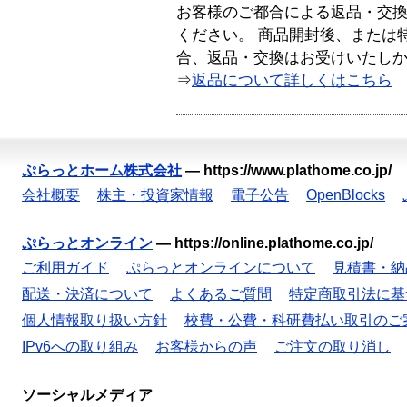
お客様のご都合による返品・交
ください。 商品開封後、または
合、返品・交換はお受けいたし
⇒
返品について詳しくはこちら
ぷらっとホーム株式会社
—
https://www.plathome.co.jp/
会社概要
株主・投資家情報
電子公告
OpenBlocks
ぷらっとオンライン
—
https://online.plathome.co.jp/
ご利用ガイド
ぷらっとオンラインについて
見積書・納
配送・決済について
よくあるご質問
特定商取引法に基
個人情報取り扱い方針
校費・公費・科研費払い取引のご
IPv6への取り組み
お客様からの声
ご注文の取り消し
ソーシャルメディア