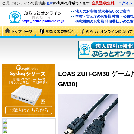
会員はオンラインで見積書(
)を
無料で作成
できます
会員登録(無料)
ログイン
見本
法人のお客様 請求書払いのご案内
学校・官公庁のお客様 校費・公費
研究機関のお客様 科研費払いのご案
LOAS ZUH-GM30 ゲー
GM30)