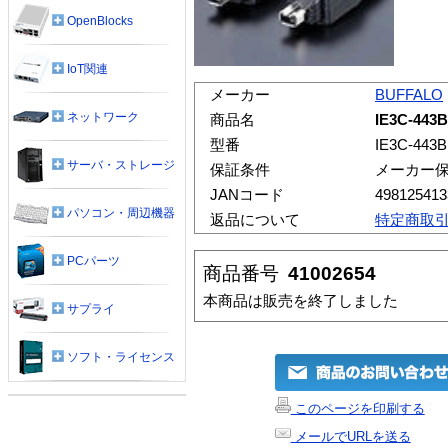
OpenBlocks
IoT関連
メーカー
BUFFALO
ネットワーク
商品名
IE3C-44
型番
IE3C-443
サーバ・ストレージ
保証条件
メーカー
JANコード
498125413
パソコン・周辺機器
返品について
特定商取
PCパーツ
商品番号
41002654
本商品は販売を終了しました
サプライ
ソフト・ライセンス
このページを印刷する
メールでURLを送る