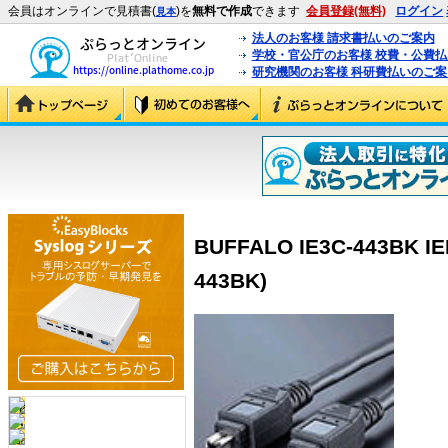
会員はオンラインで見積書(
)を
無料で作成
できます
会員登録(無料)
ログイン
見本
法人のお客様 請求書払いのご案内
学校・官公庁のお客様 校費・公費
研究機関のお客様 科研費払いのご案
BUFFALO IE3C-443BK I
443BK)