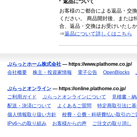
返品について
お客様のご都合による返品・交
ください。 商品開封後、または
合、返品・交換はお受けいたし
⇒
返品について詳しくはこちら
ぷらっとホーム株式会社
—
https://www.plathome.co.jp/
会社概要
株主・投資家情報
電子公告
OpenBlocks
ぷらっとオンライン
—
https://online.plathome.co.jp/
ご利用ガイド
ぷらっとオンラインについて
見積書・納
配送・決済について
よくあるご質問
特定商取引法に基
個人情報取り扱い方針
校費・公費・科研費払い取引のご
IPv6への取り組み
お客様からの声
ご注文の取り消し