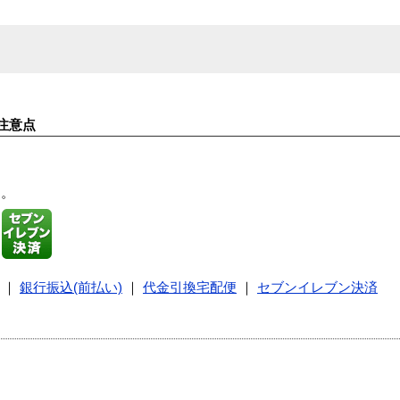
注意点
す。
｜
銀行振込(前払い)
｜
代金引換宅配便
｜
セブンイレブン決済