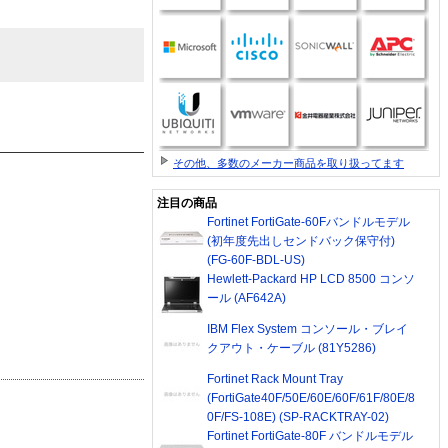
その他、多数のメーカー商品を取り扱ってます
注目の商品
Fortinet FortiGate-60Fバンドルモデル
(初年度先出しセンドバック保守付)
(FG-60F-BDL-US)
Hewlett-Packard HP LCD 8500 コンソ
ール (AF642A)
IBM Flex System コンソール・ブレイ
クアウト・ケーブル (81Y5286)
Fortinet Rack Mount Tray
(FortiGate40F/50E/60E/60F/61F/80E/8
0F/FS-108E) (SP-RACKTRAY-02)
Fortinet FortiGate-80F バンドルモデル