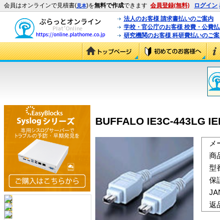
会員はオンラインで見積書(
)を
無料で作成
できます
会員登録(無料)
ログイン
見本
法人のお客様 請求書払いのご案内
学校・官公庁のお客様 校費・公費
研究機関のお客様 科研費払いのご案
BUFFALO IE3C-443LG I
メ
商
型
保
J
返