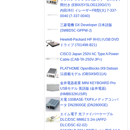
間付き (EBIX/SYSLOG120G/1Y)
内田洋行 イレーザーFB型(大) 7-337-
0040 (7-337-0040)
三菱電機 GX Developer 日本語版
(SW8D5C-GPPW-J)
Hewlett-Packard HP 外付けUSB DVD
ドライブ (701498-B21)
CISCO Japan 250V AC Type A Power
Cable (CAB-TA-250V-JP=)
PLAT'HOME OpenBlocks IX9 Debian
11搭載モデル (OBSIX9/D11A)
金井電器産業 MINI KEYBOARD Pro
USBモデル 英語版 (金井電器)
(HMB632KUS/R)
大電 100BASE-TX/FXメディアコンバ
ータ DN2800GE (DN2800GE)
エイム電子 光ファイバーケーブル
DLC/DSC MM62.5 2m (AFP2-
DLC/DSC-62-02)