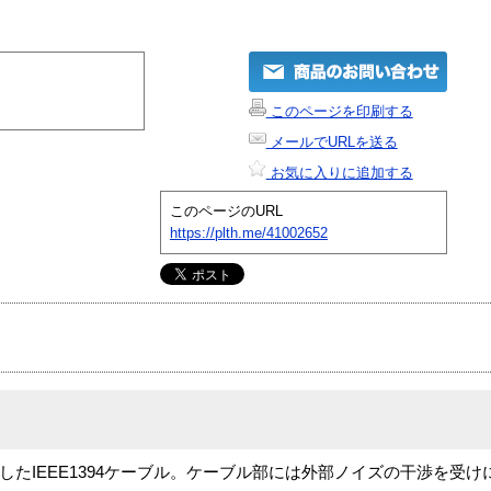
このページを印刷する
メールでURLを送る
お気に入りに追加する
このページのURL
https://plth.me/41002652
に対応したIEEE1394ケーブル。ケーブル部には外部ノイズの干渉を受