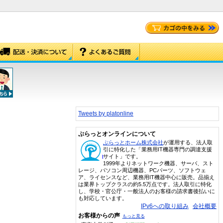
Tweets by platonline
ぷらっとオンラインについて
ぷらっとホーム株式会社
が運用する、法人取
引に特化した「業務用IT機器専門の調達支援
サイト」です。
1999年よりネットワーク機器、サーバ、スト
レージ、パソコン周辺機器、PCパーツ、ソフトウェ
ア、ライセンスなど、業務用IT機器中心に販売。品揃え
は業界トップクラスの約5.5万点です。法人取引に特化
し、学校・官公庁・一般法人のお客様の請求書後払いに
も対応しています。
IPv6への取り組み
会社概要
お客様からの声
もっと見る