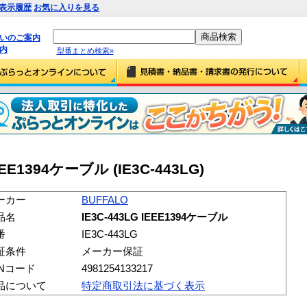
表示履歴
お気に入りを見る
払いのご案内
内
型番まとめ検索»
EEE1394ケーブル (IE3C-443LG)
ーカー
BUFFALO
品名
IE3C-443LG IEEE1394ケーブル
番
IE3C-443LG
証条件
メーカー保証
ANコード
4981254133217
品について
特定商取引法に基づく表示