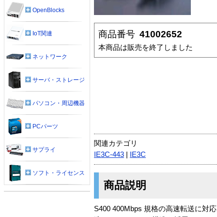
OpenBlocks
商品番号
41002652
IoT関連
本商品は販売を終了しました
ネットワーク
サーバ・ストレージ
パソコン・周辺機器
PCパーツ
関連カテゴリ
サプライ
IE3C-443
|
IE3C
ソフト・ライセンス
商品説明
S400 400Mbps 規格の高速転送