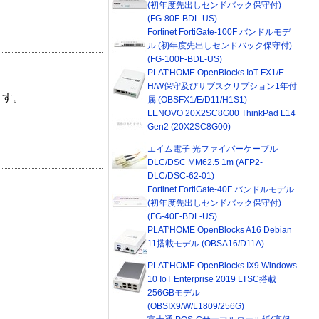
(初年度先出しセンドバック保守付)
(FG-80F-BDL-US)
Fortinet FortiGate-100F バンドルモデ
ル (初年度先出しセンドバック保守付)
(FG-100F-BDL-US)
PLAT'HOME OpenBlocks IoT FX1/E
H/W保守及びサブスクリプション1年付
ます。
属 (OBSFX1/E/D11/H1S1)
LENOVO 20X2SC8G00 ThinkPad L14
Gen2 (20X2SC8G00)
エイム電子 光ファイバーケーブル
DLC/DSC MM62.5 1m (AFP2-
DLC/DSC-62-01)
Fortinet FortiGate-40F バンドルモデル
(初年度先出しセンドバック保守付)
(FG-40F-BDL-US)
PLAT'HOME OpenBlocks A16 Debian
11搭載モデル (OBSA16/D11A)
PLAT'HOME OpenBlocks IX9 Windows
10 IoT Enterprise 2019 LTSC搭載
256GBモデル
(OBSIX9/W/L1809/256G)