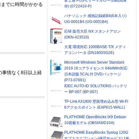
富士通 POS-Cサーマルロール紙(高保
着までに時間がかかる
存) (0722410-P)
パナソニック 感熱記録紙B4(6本入り)
UG-0001B4 (UG-0001B4)
応研 販売大臣 NX スタンドアロン
(OKN-423533)
大電 環境対応 1000BASE-T/X メディ
アコンバータ (DN1800SG2E)
Microsoft Windows Server Standard
2019 16コアライセンス 64bitWin対応
の事情なく8日以上経
日本語版 5CAL付 DVDパッケージ
(P73-07691)
IDEC AUTO-ID SOLUTIONS バッテリ
ー BP-007 (BP-007)
TP-Link AX1800 壁面埋め込み型 Wi-Fi
6アクセスポイント (EAP615-WALL)
PLAT'HOME OpenBlocks IX9 Debian
10搭載モデル (OBSIX9/D10A)
PLAT'HOME EasyBlocks Syslog 120G
サブスクリプション(保守サービス) 1年