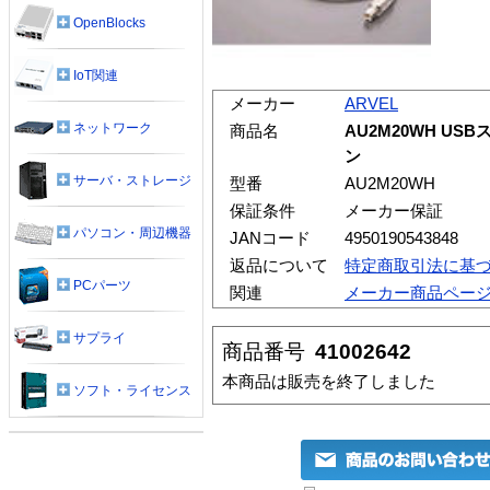
OpenBlocks
IoT関連
メーカー
ARVEL
ネットワーク
商品名
AU2M20WH US
ン
サーバ・ストレージ
型番
AU2M20WH
保証条件
メーカー保証
パソコン・周辺機器
JANコード
4950190543848
返品について
特定商取引法に基
PCパーツ
関連
メーカー商品ペー
サプライ
商品番号
41002642
本商品は販売を終了しました
ソフト・ライセンス