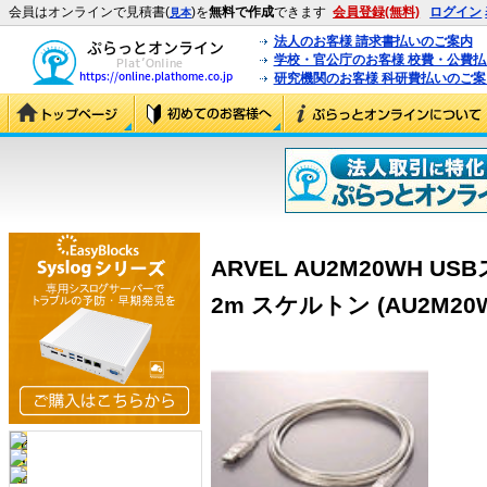
会員はオンラインで見積書(
)を
無料で作成
できます
会員登録(無料)
ログイン
見本
法人のお客様 請求書払いのご案内
学校・官公庁のお客様 校費・公費
研究機関のお客様 科研費払いのご案
ARVEL AU2M20WH U
2m スケルトン (AU2M20