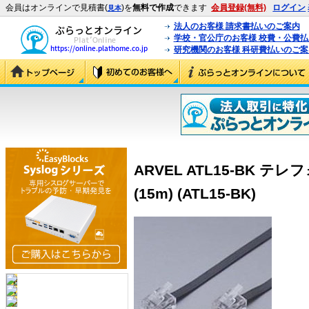
会員はオンラインで見積書(
)を
無料で作成
できます
会員登録(無料)
ログイン
見本
法人のお客様 請求書払いのご案内
学校・官公庁のお客様 校費・公費
研究機関のお客様 科研費払いのご案
ARVEL ATL15-BK 
(15m) (ATL15-BK)