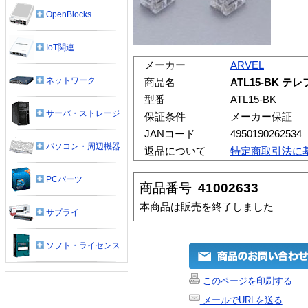
OpenBlocks
IoT関連
メーカー
ARVEL
ネットワーク
商品名
ATL15-BK テ
型番
ATL15-BK
サーバ・ストレージ
保証条件
メーカー保証
JANコード
4950190262534
パソコン・周辺機器
返品について
特定商取引法に
PCパーツ
商品番号
41002633
本商品は販売を終了しました
サプライ
ソフト・ライセンス
このページを印刷する
メールでURLを送る