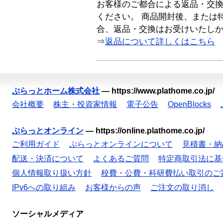
お客様のご都合による返品・交
ください。 商品開封後、または
合、返品・交換はお受けいたし
⇒
返品について詳しくはこちら
ぷらっとホーム株式会社
—
https://www.plathome.co.jp/
会社概要
株主・投資家情報
電子公告
OpenBlocks
ぷらっとオンライン
—
https://online.plathome.co.jp/
ご利用ガイド
ぷらっとオンラインについて
見積書・納
配送・決済について
よくあるご質問
特定商取引法に基
個人情報取り扱い方針
校費・公費・科研費払い取引のご
IPv6への取り組み
お客様からの声
ご注文の取り消し
ソーシャルメディア