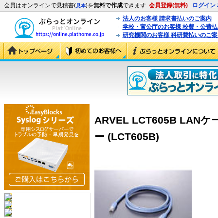
会員はオンラインで見積書(
)を
無料で作成
できます
会員登録(無料)
ログイン
見本
法人のお客様 請求書払いのご案内
学校・官公庁のお客様 校費・公費
研究機関のお客様 科研費払いのご案
ARVEL LCT605B LA
ー (LCT605B)