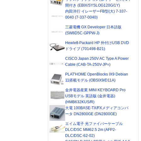
間付き (EBIX/SYSLOG120G/1Y)
内田洋行 イレーザーFB型(大) 7-337-
0040 (7-337-0040)
三菱電機 GX Developer 日本語版
(SW8D5C-GPPW-J)
Hewlett-Packard HP 外付けUSB DVD
ドライブ (701498-B21)
CISCO Japan 250V AC Type A Power
Cable (CAB-TA-250V-JP=)
PLAT'HOME OpenBlocks IX9 Debian
11搭載モデル (OBSIX9/D11A)
金井電器産業 MINI KEYBOARD Pro
USBモデル 英語版 (金井電器)
(HMB632KUS/R)
大電 100BASE-TX/FXメディアコンバ
ータ DN2800GE (DN2800GE)
エイム電子 光ファイバーケーブル
DLC/DSC MM62.5 2m (AFP2-
DLC/DSC-62-02)