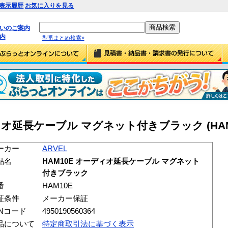
表示履歴
お気に入りを見る
払いのご案内
内
型番まとめ検索»
ディオ延長ケーブル マグネット付きブラック (HAM
ーカー
ARVEL
品名
HAM10E オーディオ延長ケーブル マグネット
付きブラック
番
HAM10E
証条件
メーカー保証
ANコード
4950190560364
品について
特定商取引法に基づく表示