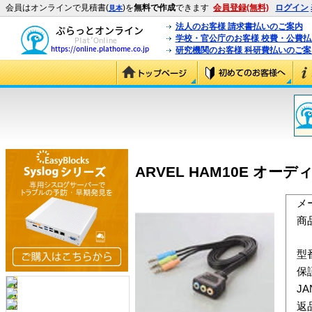
会員はオンラインで見積書(
)を
無料で作成
できます
会員登録(無料)
ログイン
見本
法人のお客様 請求書払いのご案内
学校・官公庁のお客様 校費・公費
研究機関のお客様 科研費払いのご案
ARVEL HAM10E オー
メ
商
型
保
J
返