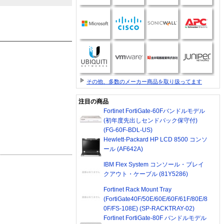
その他、多数のメーカー商品を取り扱ってます
注目の商品
Fortinet FortiGate-60Fバンドルモデル
(初年度先出しセンドバック保守付)
(FG-60F-BDL-US)
Hewlett-Packard HP LCD 8500 コンソ
ール (AF642A)
IBM Flex System コンソール・ブレイ
クアウト・ケーブル (81Y5286)
Fortinet Rack Mount Tray
(FortiGate40F/50E/60E/60F/61F/80E/8
0F/FS-108E) (SP-RACKTRAY-02)
Fortinet FortiGate-80F バンドルモデル