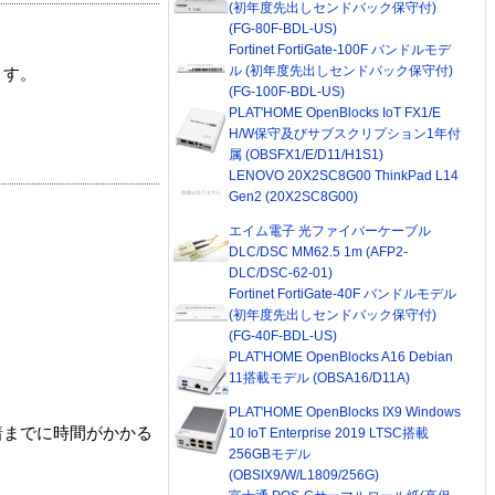
(初年度先出しセンドバック保守付)
(FG-80F-BDL-US)
Fortinet FortiGate-100F バンドルモデ
ル (初年度先出しセンドバック保守付)
ます。
(FG-100F-BDL-US)
PLAT'HOME OpenBlocks IoT FX1/E
H/W保守及びサブスクリプション1年付
属 (OBSFX1/E/D11/H1S1)
LENOVO 20X2SC8G00 ThinkPad L14
Gen2 (20X2SC8G00)
エイム電子 光ファイバーケーブル
DLC/DSC MM62.5 1m (AFP2-
DLC/DSC-62-01)
Fortinet FortiGate-40F バンドルモデル
(初年度先出しセンドバック保守付)
(FG-40F-BDL-US)
PLAT'HOME OpenBlocks A16 Debian
11搭載モデル (OBSA16/D11A)
PLAT'HOME OpenBlocks IX9 Windows
着までに時間がかかる
10 IoT Enterprise 2019 LTSC搭載
256GBモデル
(OBSIX9/W/L1809/256G)