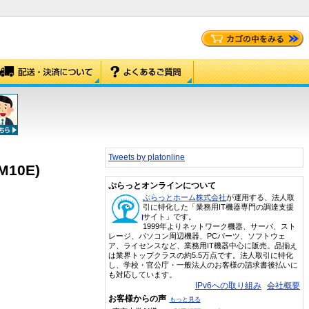
Tweets by platonline
10E)
ぷらっとオンラインについて
ぷらっとホーム株式会社
が運用する、法人取
引に特化した「業務用IT機器専門の調達支援
サイト」です。
1999年よりネットワーク機器、サーバ、スト
レージ、パソコン周辺機器、PCパーツ、ソフトウェ
ア、ライセンスなど、業務用IT機器中心に販売。品揃え
は業界トップクラスの約5.5万点です。法人取引に特化
し、学校・官公庁・一般法人のお客様の請求書後払いに
も対応しています。
IPv6への取り組み
会社概要
お客様からの声
もっと見る