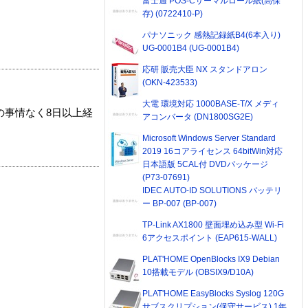
富士通 POS-Cサーマルロール紙(高保
存) (0722410-P)
パナソニック 感熱記録紙B4(6本入り)
UG-0001B4 (UG-0001B4)
応研 販売大臣 NX スタンドアロン
(OKN-423533)
大電 環境対応 1000BASE-T/X メディ
の事情なく8日以上経
アコンバータ (DN1800SG2E)
Microsoft Windows Server Standard
2019 16コアライセンス 64bitWin対応
日本語版 5CAL付 DVDパッケージ
(P73-07691)
IDEC AUTO-ID SOLUTIONS バッテリ
ー BP-007 (BP-007)
TP-Link AX1800 壁面埋め込み型 Wi-Fi
6アクセスポイント (EAP615-WALL)
PLAT'HOME OpenBlocks IX9 Debian
10搭載モデル (OBSIX9/D10A)
PLAT'HOME EasyBlocks Syslog 120G
サブスクリプション(保守サービス) 1年