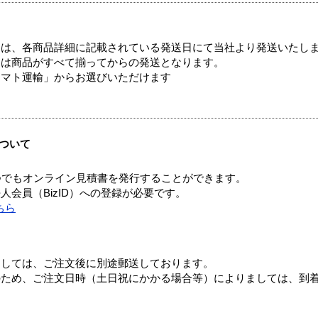
ては、各商品詳細に記載されている発送日にて当社より発送いたし
送は商品がすべて揃ってからの発送となります。
ヤマト運輸」からお選びいただけます
ついて
つでもオンライン見積書を発行することができます。
会員（BizID）への登録が必要です。
ちら
ましては、ご注文後に別途郵送しております。
のため、ご注文日時（土日祝にかかる場合等）によりましては、到