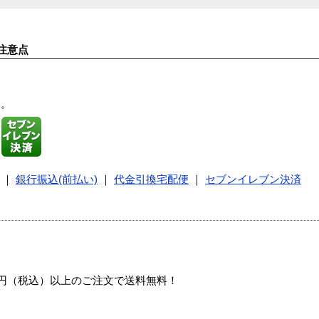
注意点
す。
｜
銀行振込(前払い)
｜
代金引換宅配便
｜
セブンイレブン決済
00円（税込）以上のご注文で送料無料！