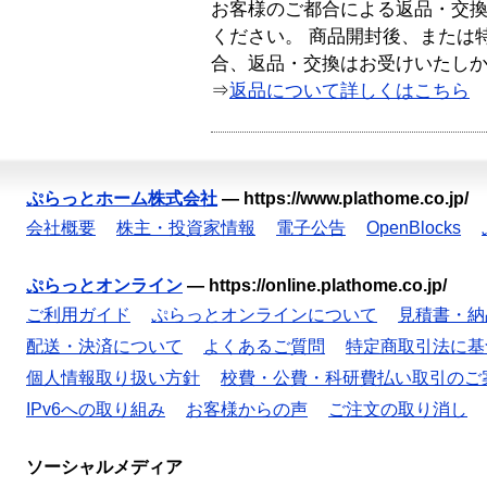
お客様のご都合による返品・交
ください。 商品開封後、または
合、返品・交換はお受けいたし
⇒
返品について詳しくはこちら
ぷらっとホーム株式会社
—
https://www.plathome.co.jp/
会社概要
株主・投資家情報
電子公告
OpenBlocks
ぷらっとオンライン
—
https://online.plathome.co.jp/
ご利用ガイド
ぷらっとオンラインについて
見積書・納
配送・決済について
よくあるご質問
特定商取引法に基
個人情報取り扱い方針
校費・公費・科研費払い取引のご
IPv6への取り組み
お客様からの声
ご注文の取り消し
ソーシャルメディア