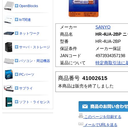
OpenBlocks
IoT関連
メーカー
SANYO
ネットワーク
商品名
HR-4UA-2BP
型番
HR-4UA-2BP
サーバ・ストレージ
保証条件
メーカー保証
JANコード
4973934357198
パソコン・周辺機器
返品について
特定商取引法に
PCパーツ
商品番号
41002615
本商品は販売を終了しました
サプライ
ソフト・ライセンス
このページを印刷する
メールでURLを送る