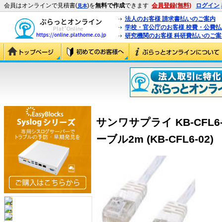
会員はオンラインで見積書(
)を
無料で作成
できます
会員登録(無料)
ログイン
見本
法人のお客様 請求書払いのご案内
学校・官公庁のお客様 校費・公費
研究機関のお客様 科研費払いのご案
サンワサプライ KB-CFL
ーブル2m (KB-CFL6-02)