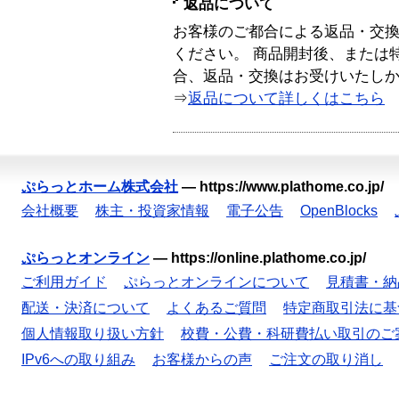
返品について
お客様のご都合による返品・交
ください。 商品開封後、または
合、返品・交換はお受けいたし
⇒
返品について詳しくはこちら
ぷらっとホーム株式会社
—
https://www.plathome.co.jp/
会社概要
株主・投資家情報
電子公告
OpenBlocks
ぷらっとオンライン
—
https://online.plathome.co.jp/
ご利用ガイド
ぷらっとオンラインについて
見積書・納
配送・決済について
よくあるご質問
特定商取引法に基
個人情報取り扱い方針
校費・公費・科研費払い取引のご
IPv6への取り組み
お客様からの声
ご注文の取り消し