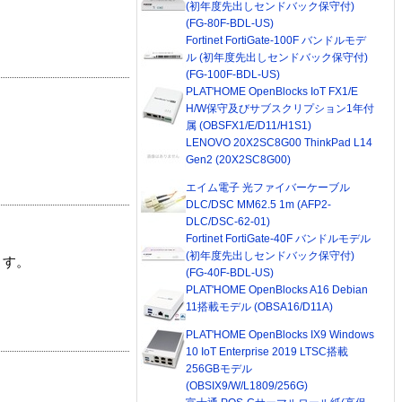
(初年度先出しセンドバック保守付)
(FG-80F-BDL-US)
Fortinet FortiGate-100F バンドルモデ
ル (初年度先出しセンドバック保守付)
(FG-100F-BDL-US)
PLAT'HOME OpenBlocks IoT FX1/E
H/W保守及びサブスクリプション1年付
属 (OBSFX1/E/D11/H1S1)
LENOVO 20X2SC8G00 ThinkPad L14
Gen2 (20X2SC8G00)
エイム電子 光ファイバーケーブル
DLC/DSC MM62.5 1m (AFP2-
DLC/DSC-62-01)
Fortinet FortiGate-40F バンドルモデル
(初年度先出しセンドバック保守付)
ます。
(FG-40F-BDL-US)
PLAT'HOME OpenBlocks A16 Debian
11搭載モデル (OBSA16/D11A)
PLAT'HOME OpenBlocks IX9 Windows
10 IoT Enterprise 2019 LTSC搭載
256GBモデル
(OBSIX9/W/L1809/256G)