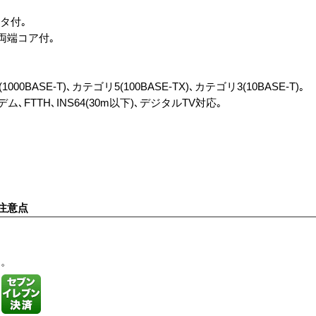
タ付｡
両端コア付｡
ASE-T)､カテゴリ5(100BASE-TX)､カテゴリ3(10BASE-T)｡
ム､FTTH､INS64(30m以下)､デジタルTV対応｡
注意点
す。