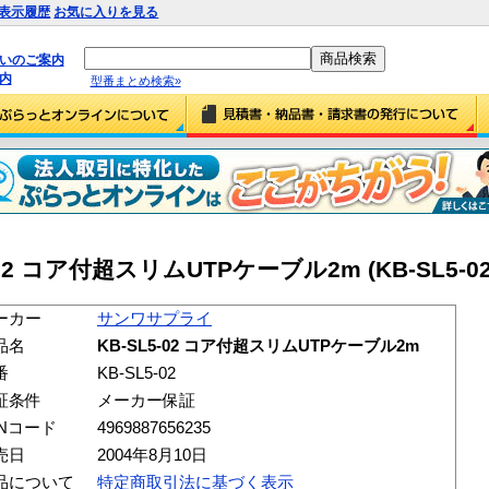
表示履歴
お気に入りを見る
払いのご案内
内
型番まとめ検索»
2 コア付超スリムUTPケーブル2m (KB-SL5-02
ーカー
サンワサプライ
品名
KB-SL5-02 コア付超スリムUTPケーブル2m
番
KB-SL5-02
証条件
メーカー保証
ANコード
4969887656235
売日
2004年8月10日
品について
特定商取引法に基づく表示