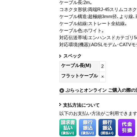
ケーブル長:2m｡
コネクタ形状:両端RJ-45スリムコネク
ケーブル構造:超極細3mm径､より線､
ケーブル結線:ストレート全結線｡
ケーブル色:ホワイト｡
対応伝送帯域:エンハンスドカテゴリ5(1000B
対応環境(機器):ADSLモデム･CATVモデ
スペック
ケーブル長(M)
2
フラットケーブル
×
ぷらっとオンライン ご購入の際の
支払方法について
以下のお支払い方法がご利用できま