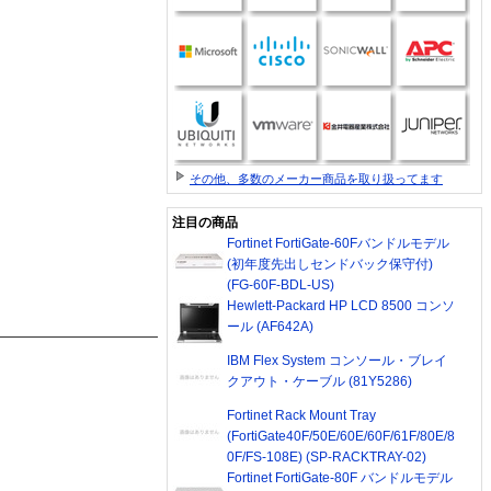
その他、多数のメーカー商品を取り扱ってます
注目の商品
Fortinet FortiGate-60Fバンドルモデル
(初年度先出しセンドバック保守付)
(FG-60F-BDL-US)
Hewlett-Packard HP LCD 8500 コンソ
ール (AF642A)
IBM Flex System コンソール・ブレイ
クアウト・ケーブル (81Y5286)
Fortinet Rack Mount Tray
(FortiGate40F/50E/60E/60F/61F/80E/8
0F/FS-108E) (SP-RACKTRAY-02)
Fortinet FortiGate-80F バンドルモデル