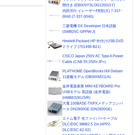
間付き (EBIX/SYSLOG120G/1Y)
内田洋行 イレーザーFB型(大) 7-337-
0040 (7-337-0040)
三菱電機 GX Developer 日本語版
(SW8D5C-GPPW-J)
Hewlett-Packard HP 外付けUSB DVD
ドライブ (701498-B21)
CISCO Japan 250V AC Type A Power
Cable (CAB-TA-250V-JP=)
PLAT'HOME OpenBlocks IX9 Debian
11搭載モデル (OBSIX9/D11A)
金井電器産業 MINI KEYBOARD Pro
USBモデル 英語版 (金井電器)
(HMB632KUS/R)
大電 100BASE-TX/FXメディアコンバ
ータ DN2800GE (DN2800GE)
エイム電子 光ファイバーケーブル
DLC/DSC MM62.5 2m (AFP2-
DLC/DSC-62-02)