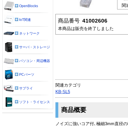
関
OpenBlocks
商品番号
41002606
IoT関連
本商品は販売を終了しました
ネットワーク
サーバ・ストレージ
パソコン・周辺機器
PCパーツ
関連カテゴリ
サプライ
KB-SL5
ソフト・ライセンス
商品概要
ノイズに強いコア付､極細3mm直径の