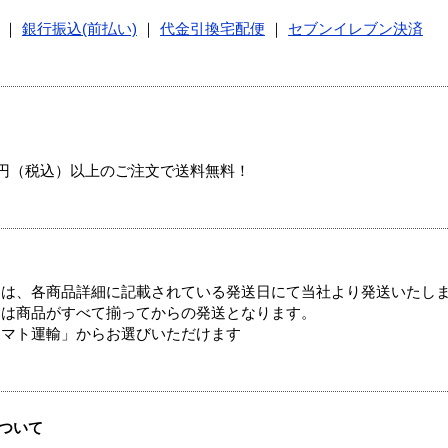
｜
銀行振込(前払い)
｜
代金引換宅配便
｜
セブンイレブン決済
00円（税込）以上のご注文で送料無料！
ては、各商品詳細に記載されている発送日にて当社より発送いたし
送は商品がすべて揃ってからの発送となります。
ヤマト運輸」からお選びいただけます
ついて