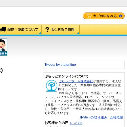
Tweets by platonline
)
ぷらっとオンラインについて
ぷらっとホーム株式会社
が運用する、法人取
引に特化した「業務用IT機器専門の調達支援
サイト」です。
1999年よりネットワーク機器、サーバ、スト
レージ、パソコン周辺機器、PCパーツ、ソフトウェ
ア、ライセンスなど、業務用IT機器中心に販売。品揃え
は業界トップクラスの約5.5万点です。法人取引に特化
し、学校・官公庁・一般法人のお客様の請求書後払いに
も対応しています。
IPv6への取り組み
会社概要
お客様からの声
もっと見る