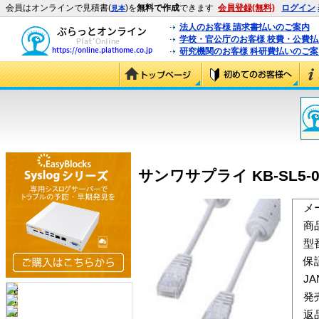
会員はオンラインで見積書(
)を
無料で作成
できます
会員登録(無料)
ログイン
見本
法人のお客様 請求書払いのご案内
学校・官公庁のお客様 校費・公費
研究機関のお客様 科研費払いのご案
サンワサプライ KB-SL5-0
メ
商
型
保
J
発
返