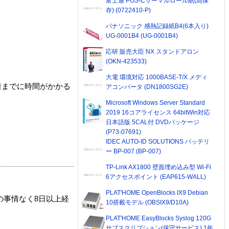
富士通 POS-Cサーマルロール紙(高保
存) (0722410-P)
パナソニック 感熱記録紙B4(6本入り)
UG-0001B4 (UG-0001B4)
応研 販売大臣 NX スタンドアロン
(OKN-423533)
大電 環境対応 1000BASE-T/X メディ
着までに時間がかかる
アコンバータ (DN1800SG2E)
Microsoft Windows Server Standard
2019 16コアライセンス 64bitWin対応
日本語版 5CAL付 DVDパッケージ
(P73-07691)
IDEC AUTO-ID SOLUTIONS バッテリ
ー BP-007 (BP-007)
TP-Link AX1800 壁面埋め込み型 Wi-Fi
6アクセスポイント (EAP615-WALL)
PLAT'HOME OpenBlocks IX9 Debian
の事情なく8日以上経
10搭載モデル (OBSIX9/D10A)
PLAT'HOME EasyBlocks Syslog 120G
サブスクリプション(保守サービス) 1年