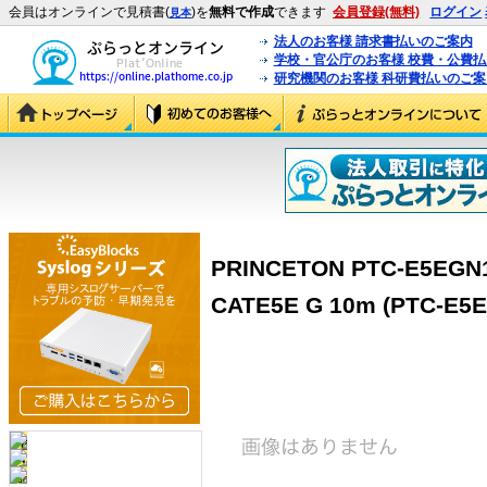
会員はオンラインで見積書(
)を
無料で作成
できます
会員登録(無料)
ログイン
見本
法人のお客様 請求書払いのご案内
学校・官公庁のお客様 校費・公費
研究機関のお客様 科研費払いのご案
PRINCETON PTC-E5E
CATE5E G 10m (PTC-E5