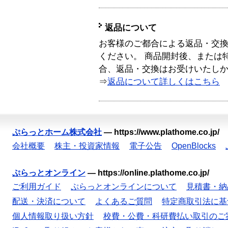
返品について
お客様のご都合による返品・交
ください。 商品開封後、または
合、返品・交換はお受けいたし
⇒
返品について詳しくはこちら
ぷらっとホーム株式会社
—
https://www.plathome.co.jp/
会社概要
株主・投資家情報
電子公告
OpenBlocks
ぷらっとオンライン
—
https://online.plathome.co.jp/
ご利用ガイド
ぷらっとオンラインについて
見積書・納
配送・決済について
よくあるご質問
特定商取引法に基
個人情報取り扱い方針
校費・公費・科研費払い取引のご