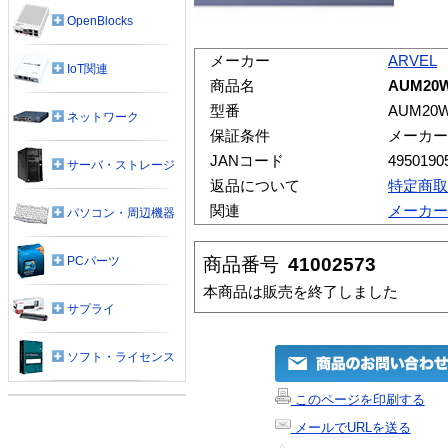
OpenBlocks
メーカー
ARVEL
IoT関連
商品名
AUM20
型番
AUM20
ネットワーク
保証条件
メーカー
JANコード
4950190
サーバ・ストレージ
返品について
特定商取
関連
メーカー
パソコン・周辺機器
商品番号
41002573
PCパーツ
本商品は販売を終了しました
サプライ
ソフト・ライセンス
このページを印刷する
メールでURLを送る