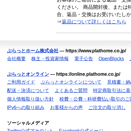
ください。 商品開封後、または
合、返品・交換はお受けいたし
⇒
返品について詳しくはこちら
ぷらっとホーム株式会社
—
https://www.plathome.co.jp/
会社概要
株主・投資家情報
電子公告
OpenBlocks
ぷらっとオンライン
—
https://online.plathome.co.jp/
ご利用ガイド
ぷらっとオンラインについて
見積書・納
配送・決済について
よくあるご質問
特定商取引法に基
個人情報取り扱い方針
校費・公費・科研費払い取引のご
IPv6への取り組み
お客様からの声
ご注文の取り消し
ソーシャルメディア
Twitter公式アカウント
Facebook公式ページ