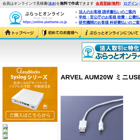
会員はオンラインで見積書(
)を
無料で作成
できます
会員登録(無料)
ログイン
見本
法人のお客様 請求書払いのご案内
学校・官公庁のお客様 校費・公費
研究機関のお客様 科研費払いのご案
ARVEL AUM20W ミニUS