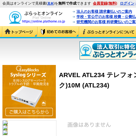
会員はオンラインで見積書(
)を
無料で作成
できます
会員登録(無料)
ログイン
見本
法人のお客様 請求書払いのご案内
学校・官公庁のお客様 校費・公費
研究機関のお客様 科研費払いのご案
ARVEL ATL234 テレ
ク)10M (ATL234)