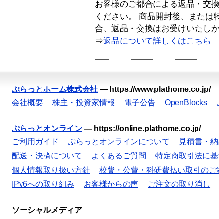
お客様のご都合による返品・交
ください。 商品開封後、または
合、返品・交換はお受けいたし
⇒
返品について詳しくはこちら
ぷらっとホーム株式会社
—
https://www.plathome.co.jp/
会社概要
株主・投資家情報
電子公告
OpenBlocks
ぷらっとオンライン
—
https://online.plathome.co.jp/
ご利用ガイド
ぷらっとオンラインについて
見積書・納
配送・決済について
よくあるご質問
特定商取引法に基
個人情報取り扱い方針
校費・公費・科研費払い取引のご
IPv6への取り組み
お客様からの声
ご注文の取り消し
ソーシャルメディア