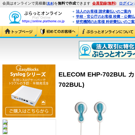
会員はオンラインで見積書(
)を
無料で作成
できます
会員登録(無料)
ログイン
見本
法人のお客様 請求書払いのご案内
学校・官公庁のお客様 校費・公費
研究機関のお客様 科研費払いのご案
ELECOM EHP-702BUL
702BUL)