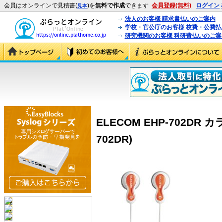
会員はオンラインで見積書(
)を
無料で作成
できます
会員登録(無料)
ログイン
見本
法人のお客様 請求書払いのご案内
学校・官公庁のお客様 校費・公費
研究機関のお客様 科研費払いのご案
ELECOM EHP-702DR 
702DR)