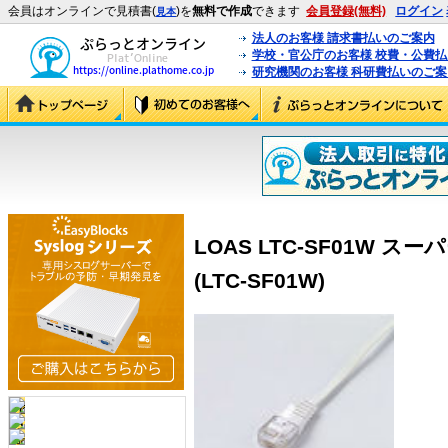
会員はオンラインで見積書(
)を
無料で作成
できます
会員登録(無料)
ログイン
見本
法人のお客様 請求書払いのご案内
学校・官公庁のお客様 校費・公費
研究機関のお客様 科研費払いのご案
LOAS LTC-SF01W 
(LTC-SF01W)