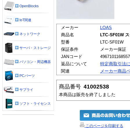
OpenBlocks
IoT関連
メーカー
LOAS
ネットワーク
商品名
LTC-SF01
型番
LTC-SF01W
サーバ・ストレージ
保証条件
メーカー保証
JANコード
4967101168557
パソコン・周辺機器
返品について
特定商取引法
関連
メーカー商品
PCパーツ
商品番号
41002538
サプライ
本商品は販売を終了しました
ソフト・ライセンス
このページを印刷する