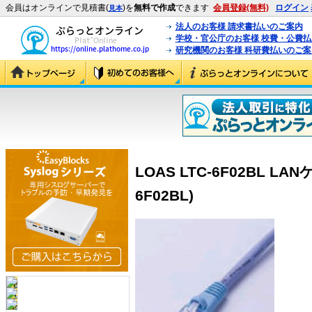
会員はオンラインで見積書(
)を
無料で作成
できます
会員登録(無料)
ログイン
見本
法人のお客様 請求書払いのご案内
学校・官公庁のお客様 校費・公費
研究機関のお客様 科研費払いのご案
LOAS LTC-6F02BL LA
6F02BL)