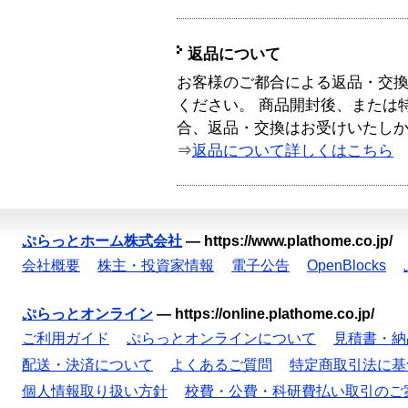
返品について
お客様のご都合による返品・交
ください。 商品開封後、または
合、返品・交換はお受けいたし
⇒
返品について詳しくはこちら
ぷらっとホーム株式会社
—
https://www.plathome.co.jp/
会社概要
株主・投資家情報
電子公告
OpenBlocks
ぷらっとオンライン
—
https://online.plathome.co.jp/
ご利用ガイド
ぷらっとオンラインについて
見積書・納
配送・決済について
よくあるご質問
特定商取引法に基
個人情報取り扱い方針
校費・公費・科研費払い取引のご