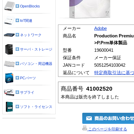
OpenBlocks
IoT関連
メーカー
Adobe
ネットワーク
商品名
Production Pr
>P.Prm単体製品
サーバ・ストレージ
型番
19600041
保証条件
メーカー保証
パソコン・周辺機器
JANコード
5051254103042
返品について
特定商取引法に基
PCパーツ
商品番号
41002520
サプライ
本商品は販売を終了しました
ソフト・ライセンス
このページを印刷する