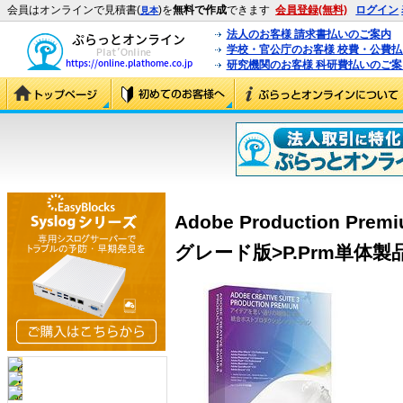
会員はオンラインで見積書(
)を
無料で作成
できます
会員登録(無料)
ログイン
見本
法人のお客様 請求書払いのご案内
学校・官公庁のお客様 校費・公費
研究機関のお客様 科研費払いのご案
Adobe Production Pr
グレード版>P.Prm単体製品 (