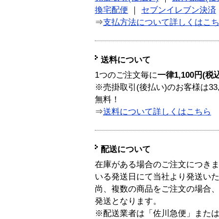
換宅配便
｜
セブンイレブン決済
⇒
支払方法について詳しくはこ
送料について
1つのご注文毎に
一律1,100円(税
※売掛取引(後払い)のお客様は33
無料！
⇒
送料について詳しくはこちら
配送について
在庫がある場合のご注文につき
いる発送日にて当社より発送い
尚、複数の商品をご注文の場合
発送となります。
※配送業者は「佐川急便」また