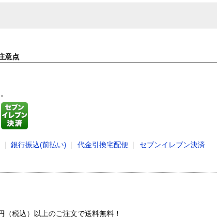
注意点
す。
｜
銀行振込(前払い)
｜
代金引換宅配便
｜
セブンイレブン決済
00円（税込）以上のご注文で送料無料！