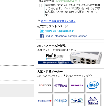
東京大学/K様
(ご利用期間2009年～)
“
請求書払いに対応していただいているので利用
しております。メールでの問い合わせにも丁寧
に対応していただけるので大変ありがたいで
す。
あなたの声をお寄せください!
公式アカウント / ページ
ぷらっとホーム社製品
当社ブランドの製品情報はこちら
人気・定番メーカー
ぷらっとオンラインで人気のメーカーをご紹介！