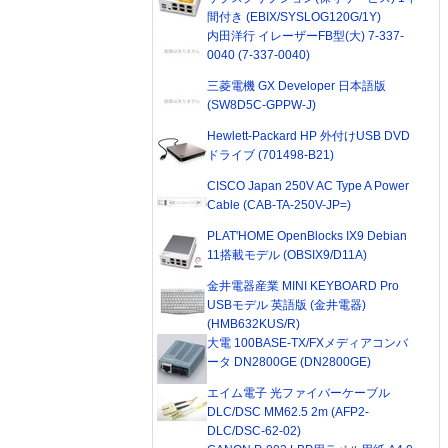
間付き (EBIX/SYSLOG120G/1Y)
内田洋行 イレーザーFB型(大) 7-337-
0040 (7-337-0040)
三菱電機 GX Developer 日本語版
(SW8D5C-GPPW-J)
Hewlett-Packard HP 外付けUSB DVD
ドライブ (701498-B21)
CISCO Japan 250V AC Type A Power
Cable (CAB-TA-250V-JP=)
PLAT'HOME OpenBlocks IX9 Debian
11搭載モデル (OBSIX9/D11A)
金井電器産業 MINI KEYBOARD Pro
USBモデル 英語版 (金井電器)
(HMB632KUS/R)
大電 100BASE-TX/FXメディアコンバ
ータ DN2800GE (DN2800GE)
エイム電子 光ファイバーケーブル
DLC/DSC MM62.5 2m (AFP2-
DLC/DSC-62-02)