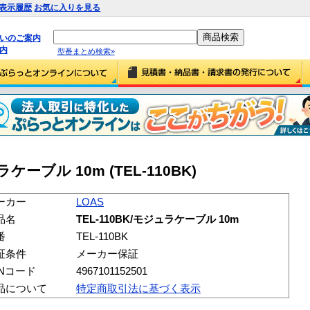
表示履歴
お気に入りを見る
払いのご案内
内
型番まとめ検索»
ラケーブル 10m (TEL-110BK)
ーカー
LOAS
品名
TEL-110BK/モジュラケーブル 10m
番
TEL-110BK
証条件
メーカー保証
ANコード
4967101152501
品について
特定商取引法に基づく表示