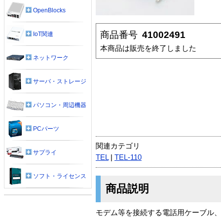
OpenBlocks
商品番号
41002491
IoT関連
本商品は販売を終了しました
ネットワーク
サーバ・ストレージ
パソコン・周辺機器
PCパーツ
関連カテゴリ
サプライ
TEL
|
TEL-110
ソフト・ライセンス
商品説明
モデム等を接続する電話用ケーブル、