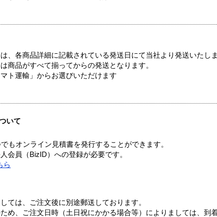
ては、各商品詳細に記載されている発送日にて当社より発送いたし
送は商品がすべて揃ってからの発送となります。
ヤマト運輸」からお選びいただけます
ついて
つでもオンライン見積書を発行することができます。
会員（BizID）への登録が必要です。
ちら
ましては、ご注文後に別途郵送しております。
のため、ご注文日時（土日祝にかかる場合等）によりましては、到