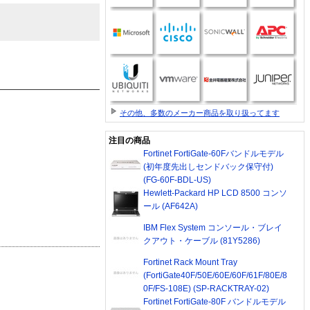
その他、多数のメーカー商品を取り扱ってます
注目の商品
Fortinet FortiGate-60Fバンドルモデル
(初年度先出しセンドバック保守付)
(FG-60F-BDL-US)
Hewlett-Packard HP LCD 8500 コンソ
ール (AF642A)
IBM Flex System コンソール・ブレイ
クアウト・ケーブル (81Y5286)
Fortinet Rack Mount Tray
(FortiGate40F/50E/60E/60F/61F/80E/8
0F/FS-108E) (SP-RACKTRAY-02)
Fortinet FortiGate-80F バンドルモデル