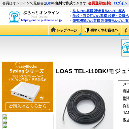
会員はオンラインで見積書(
)を
無料で作成
できます
会員登録(無料)
ログイン
見本
法人のお客様 請求書払いのご案内
学校・官公庁のお客様 校費・公費
研究機関のお客様 科研費払いのご案
LOAS TEL-110BK/モジュ
メ
商
型
保
J
返