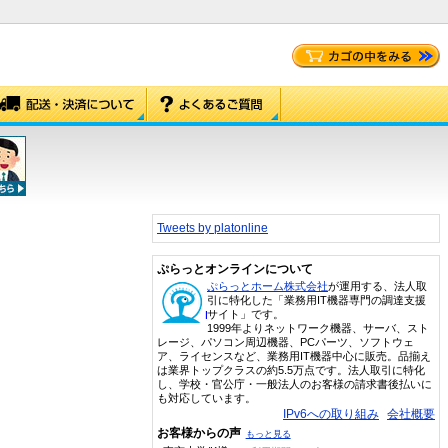
Tweets by platonline
ぷらっとオンラインについて
ぷらっとホーム株式会社
が運用する、法人取
引に特化した「業務用IT機器専門の調達支援
サイト」です。
1999年よりネットワーク機器、サーバ、スト
レージ、パソコン周辺機器、PCパーツ、ソフトウェ
ア、ライセンスなど、業務用IT機器中心に販売。品揃え
は業界トップクラスの約5.5万点です。法人取引に特化
し、学校・官公庁・一般法人のお客様の請求書後払いに
も対応しています。
IPv6への取り組み
会社概要
お客様からの声
もっと見る