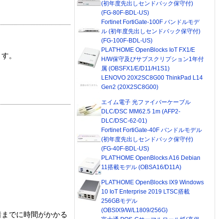
(初年度先出しセンドバック保守付)
(FG-80F-BDL-US)
Fortinet FortiGate-100F バンドルモデ
ル (初年度先出しセンドバック保守付)
(FG-100F-BDL-US)
PLAT'HOME OpenBlocks IoT FX1/E
ます。
H/W保守及びサブスクリプション1年付
属 (OBSFX1/E/D11/H1S1)
LENOVO 20X2SC8G00 ThinkPad L14
Gen2 (20X2SC8G00)
エイム電子 光ファイバーケーブル
DLC/DSC MM62.5 1m (AFP2-
DLC/DSC-62-01)
Fortinet FortiGate-40F バンドルモデル
(初年度先出しセンドバック保守付)
(FG-40F-BDL-US)
PLAT'HOME OpenBlocks A16 Debian
11搭載モデル (OBSA16/D11A)
PLAT'HOME OpenBlocks IX9 Windows
10 IoT Enterprise 2019 LTSC搭載
256GBモデル
(OBSIX9/W/L1809/256G)
着までに時間がかかる