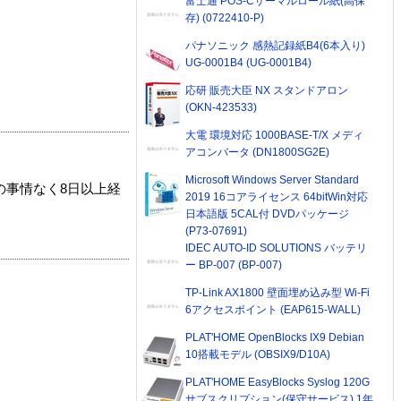
富士通 POS-Cサーマルロール紙(高保
存) (0722410-P)
パナソニック 感熱記録紙B4(6本入り)
UG-0001B4 (UG-0001B4)
応研 販売大臣 NX スタンドアロン
(OKN-423533)
大電 環境対応 1000BASE-T/X メディ
アコンバータ (DN1800SG2E)
Microsoft Windows Server Standard
の事情なく8日以上経
2019 16コアライセンス 64bitWin対応
日本語版 5CAL付 DVDパッケージ
(P73-07691)
IDEC AUTO-ID SOLUTIONS バッテリ
ー BP-007 (BP-007)
TP-Link AX1800 壁面埋め込み型 Wi-Fi
6アクセスポイント (EAP615-WALL)
PLAT'HOME OpenBlocks IX9 Debian
10搭載モデル (OBSIX9/D10A)
PLAT'HOME EasyBlocks Syslog 120G
サブスクリプション(保守サービス) 1年