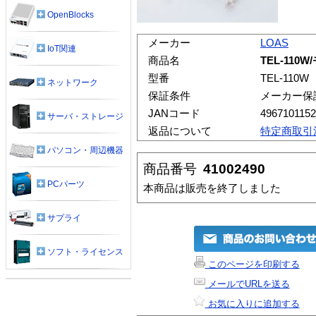
OpenBlocks
メーカー
LOAS
IoT関連
商品名
TEL-110
型番
TEL-110W
ネットワーク
保証条件
メーカー保
JANコード
496710115
サーバ・ストレージ
返品について
特定商取引
パソコン・周辺機器
商品番号
41002490
PCパーツ
本商品は販売を終了しました
サプライ
ソフト・ライセンス
このページを印刷する
メールでURLを送る
お気に入りに追加する