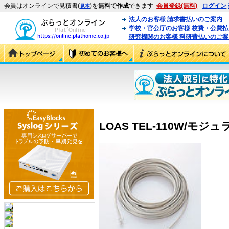
会員はオンラインで見積書(
)を
無料で作成
できます
会員登録(無料)
ログイン
見本
法人のお客様 請求書払いのご案内
学校・官公庁のお客様 校費・公費
研究機関のお客様 科研費払いのご案
LOAS TEL-110W/モジュラ