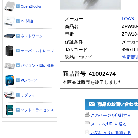
OpenBlocks
メーカー
LOAS
IoT関連
商品名
ZPW1
型番
ZPW18-
ネットワーク
保証条件
メーカ
JANコード
496710
サーバ・ストレージ
返品について
特定商
パソコン・周辺機器
商品番号
41002474
PCパーツ
本商品は販売を終了しました
サプライ
ソフト・ライセンス
このページを印刷する
メールでURLを送る
お気に入りに追加する