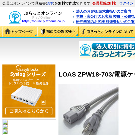
会員はオンラインで見積書(
)を
無料で作成
できます
会員登録(無料)
ログイン
見本
法人のお客様 請求書払いのご案内
学校・官公庁のお客様 校費・公費
研究機関のお客様 科研費払いのご案
LOAS ZPW18-703/電源ケ