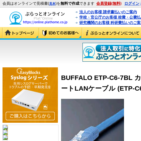
会員はオンラインで見積書(
)を
無料で作成
できます
会員登録(無料)
ログイン
見本
法人のお客様 請求書払いのご案内
学校・官公庁のお客様 校費・公費
研究機関のお客様 科研費払いのご案
BUFFALO ETP-C6-7
ートLANケーブル (ETP-C6