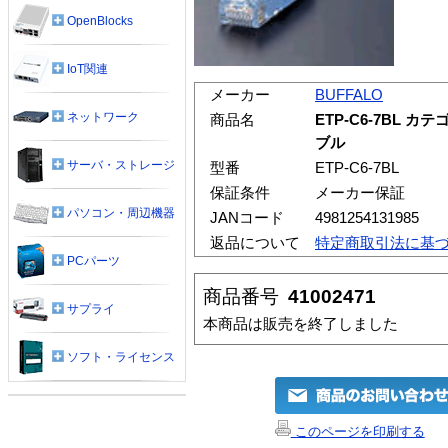
OpenBlocks
IoT関連
メーカー
BUFFALO
ネットワーク
商品名
ETP-C6-7BL 
ブル
サーバ・ストレージ
型番
ETP-C6-7BL
保証条件
メーカー保証
パソコン・周辺機器
JANコード
4981254131985
返品について
特定商取引法に基
PCパーツ
商品番号
41002471
サプライ
本商品は販売を終了しました
ソフト・ライセンス
このページを印刷する