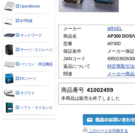
OpenBlocks
IoT関連
メーカー
ARVEL
ネットワーク
商品名
AP300 DO
型番
AP300
サーバ・ストレージ
保証条件
メーカー保証
JANコード
49501902630
パソコン・周辺機器
返品について
特定商取引法
関連
メーカー商品
PCパーツ
商品番号
41002459
サプライ
本商品は販売を終了しました
ソフト・ライセンス
このページを印刷する