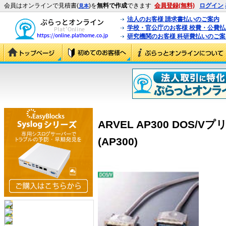
会員はオンラインで見積書(
)を
無料で作成
できます
会員登録(無料)
ログイン
見本
法人のお客様 請求書払いのご案内
学校・官公庁のお客様 校費・公費
研究機関のお客様 科研費払いのご案
ARVEL AP300 DOS/
(AP300)