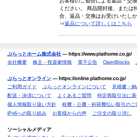
お客様のご都合による返品・交
ください。 商品開封後、または
合、返品・交換はお受けいたし
⇒
返品について詳しくはこちら
ぷらっとホーム株式会社
—
https://www.plathome.co.jp/
会社概要
株主・投資家情報
電子公告
OpenBlocks
ぷらっとオンライン
—
https://online.plathome.co.jp/
ご利用ガイド
ぷらっとオンラインについて
見積書・納
配送・決済について
よくあるご質問
特定商取引法に基
個人情報取り扱い方針
校費・公費・科研費払い取引のご
IPv6への取り組み
お客様からの声
ご注文の取り消し
ソーシャルメディア