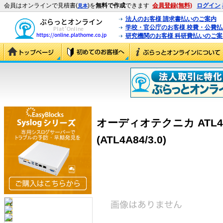
会員はオンラインで見積書(
)を
無料で作成
できます
会員登録(無料)
ログイン
見本
法人のお客様 請求書払いのご案内
学校・官公庁のお客様 校費・公費
研究機関のお客様 科研費払いのご案
オーディオテクニカ ATL4
(ATL4A84/3.0)