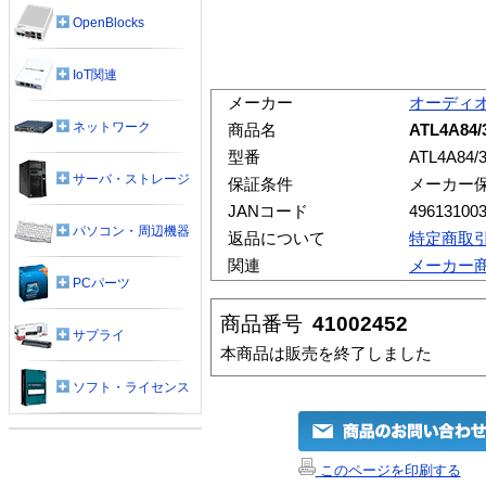
OpenBlocks
IoT関連
メーカー
オーディ
ネットワーク
商品名
ATL4A8
型番
ATL4A84/3
サーバ・ストレージ
保証条件
メーカー
JANコード
49613100
パソコン・周辺機器
返品について
特定商取
関連
メーカー
PCパーツ
商品番号
41002452
サプライ
本商品は販売を終了しました
ソフト・ライセンス
このページを印刷する