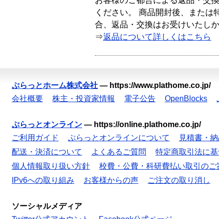
お客様のご都合による返品・交
ください。 商品開封後、または
合、返品・交換はお受けいたし
⇒
返品について詳しくはこちら
ぷらっとホーム株式会社
—
https://www.plathome.co.jp/
会社概要
株主・投資家情報
電子公告
OpenBlocks
ぷらっとオンライン
—
https://online.plathome.co.jp/
ご利用ガイド
ぷらっとオンラインについて
見積書・納
配送・決済について
よくあるご質問
特定商取引法に基
個人情報取り扱い方針
校費・公費・科研費払い取引のご
IPv6への取り組み
お客様からの声
ご注文の取り消し
ソーシャルメディア