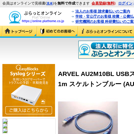
会員はオンラインで見積書(
)を
無料で作成
できます
会員登録(無料)
ログイン
見本
法人のお客様 請求書払いのご案内
学校・官公庁のお客様 校費・公費
研究機関のお客様 科研費払いのご案
ARVEL AU2M10BL U
1m スケルトンブルー (AU2