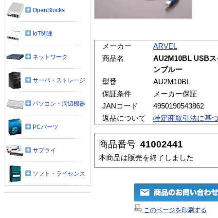
OpenBlocks
IoT関連
メーカー
ARVEL
ネットワーク
商品名
AU2M10BL US
ンブルー
サーバ・ストレージ
型番
AU2M10BL
保証条件
メーカー保証
パソコン・周辺機器
JANコード
4950190543862
返品について
特定商取引法に基
PCパーツ
商品番号
41002441
サプライ
本商品は販売を終了しました
ソフト・ライセンス
このページを印刷する